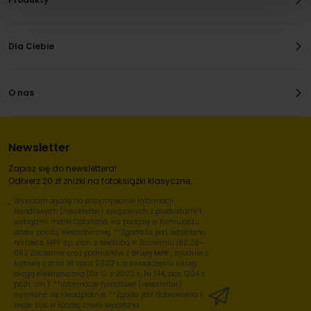
Dla Ciebie
O nas
Newsletter
Zapisz się do newslettera!
Odbierz 20 zł zniżki na fotoksiążki klasyczne.
Wyrażam zgodę na otrzymywanie informacji
handlowych (newsletter) związanych z produktami i
usługami marki Colorland, na podany w formularzu
adres poczty elektronicznej. **Zgoda ta jest udzielana
na rzecz: MPP sp. z o.o. z siedzibą w Zaczerniu 190, 36-
062 Zaczernie oraz podmiotów z
Grupy MPP
, zgodnie z
Ustawą z dnia 18 lipca 2002 r. o świadczeniu usług
drogą elektroniczną (Dz. U. z 2002 r., Nr 144, poz. 1204 z
późn. zm.). **Informacje handlowe (newsletter)
wysyłane są nieodpłatnie. **Zgoda jest dobrowolna i
może być w każdej chwili wycofana.