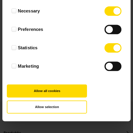
Wynik podany jest na podstawie 29 opinii.
Consent
Necessary
Selection
+ Dodaj opinie
Preferences
Zobacz wszystkie
Statistics
Wszystkie opinie pochodzą od Klientów, którzy
dokonali zakupu fotoprezentu.
Najbardziej pomocne oceny, które doradzą Ci
Marketing
najlepiej prezentuję powyżej.
Allow all cookies
Allow selection
Produkty