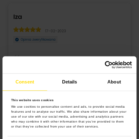
Iza
17-02-2023
Opinia zweryfikowana
Jak zwykle szybka realizacja zamówienia. Świetna jakość
wykonania fotoobrazu. Mąż zachwycony. Bardzo ...
Consent
Details
About
Rozwiń
This website uses cookies
We use cookies to personalise content and ads, to provide social media
features and to analyse our traffic. We also share information about your
use of our site with our social media, advertising and analytics partners
who may combine it with other information that you’ve provided to them
or that they’ve collected from your use of their services.
5.0 z 5.0