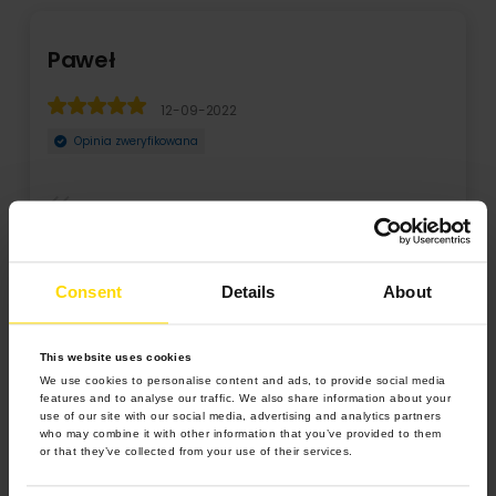
Paweł
12-09-2022
Opinia zweryfikowana
Świetne są te obrazy. Zamówiliśy do salonu 3 obrazy w
ramie. Zdjęcie do obrazów ze stocka. Obrazy wy ...
Consent
Details
About
Rozwiń
This website uses cookies
We use cookies to personalise content and ads, to provide social media
features and to analyse our traffic. We also share information about your
use of our site with our social media, advertising and analytics partners
who may combine it with other information that you’ve provided to them
or that they’ve collected from your use of their services.
5.0 z 5.0