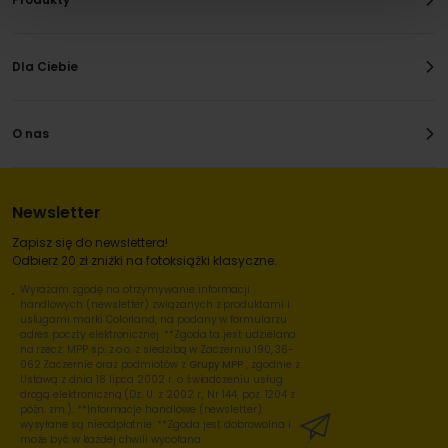
Dla Ciebie
O nas
Newsletter
Zapisz się do newslettera!
Odbierz 20 zł zniżki na fotoksiążki klasyczne.
Wyrażam zgodę na otrzymywanie informacji
handlowych (newsletter) związanych z produktami i
usługami marki Colorland, na podany w formularzu
adres poczty elektronicznej. **Zgoda ta jest udzielana
na rzecz: MPP sp. z o.o. z siedzibą w Zaczerniu 190, 36-
062 Zaczernie oraz podmiotów z
Grupy MPP
, zgodnie z
Ustawą z dnia 18 lipca 2002 r. o świadczeniu usług
drogą elektroniczną (Dz. U. z 2002 r., Nr 144, poz. 1204 z
późn. zm.). **Informacje handlowe (newsletter)
wysyłane są nieodpłatnie. **Zgoda jest dobrowolna i
może być w każdej chwili wycofana.