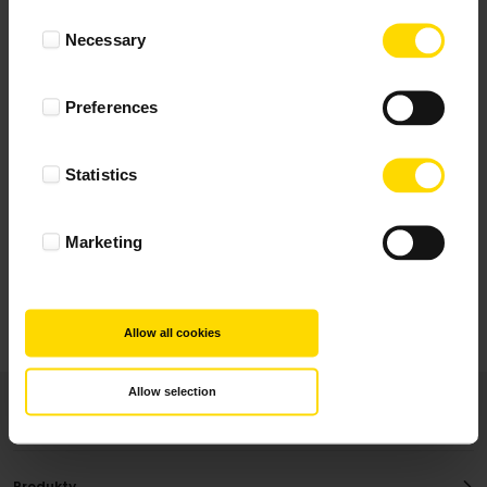
Wynik podany jest na podstawie 29 opinii.
Consent
Necessary
Selection
+ Dodaj opinie
Preferences
Zobacz wszystkie
Statistics
Wszystkie opinie pochodzą od Klientów, którzy
dokonali zakupu fotoprezentu.
Najbardziej pomocne oceny, które doradzą Ci
Marketing
najlepiej prezentuję powyżej.
Allow all cookies
Allow selection
Produkty