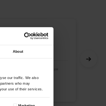
Monika
20-12-2022
Opinia zweryfikowana
About
Obraz bardzo ładny, super jakość jak
zawsze
yse our traffic. We also
cs partners who may
your use of their services.
Marketing