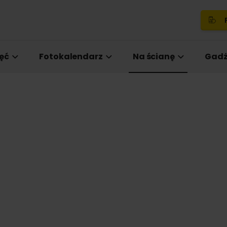
P
ęć
Fotokalendarz
Na ścianę
Gadż