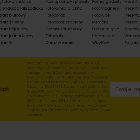
j fotokalendarze
Poznaj obrazy i plakaty
Poznaj gadżety
Prezent 
alendarz znaki zodiaku
Fotoramka ClickPic
Fotomagnesy
Prezent 
darz biurkowy
Fotoobraz
Fotokubek
Prezent
darz ścienny
Fotoobraz szablony
Memorki
Prezent 
arz trójdzielny
Gotowe fotoobrazy
Fotopamiątka
Prezenty
darz jednodzielny
Fotoplakat
Harmonijka
Wzrusza
darz XL
Obraz w ramie
Wizytówki
Zdjęcia
Wyrażam zgodę na otrzymywanie informacji
handlowych (newsletter) związanych z produktami
i usługami marki Colorland, na podany w
formularzu adres poczty elektronicznej. **Zgoda ta
jest udzielana na rzecz: MPP sp. z o.o. z siedzibą w
Zaczerniu 190, 36-062 Zaczernie oraz podmiotów z
iążki
Grupy MPP
, zgodnie z Ustawą z dnia 18 lipca 2002
r. o świadczeniu usług drogą elektroniczną (Dz. U. z
2002 r., Nr 144, poz. 1204 z późn. zm.). **Informacje
handlowe (newsletter) wysyłane są nieodpłatnie.
**Zgoda jest dobrowolna i może być w każdej chwili
wycofana.