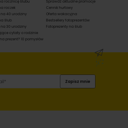
na rocznicę ślubu
Sprawdź aktualne promocje
na roczek
Cennik hurtowy
y na 40 urodziny
Oferta wakacyjna
na ślub
Bestsellery fotoprezentów
 na 30 urodziny
Fotoprezenty na ślub
jące cytaty o rodzinie
 na prezent? 10 pomysłów