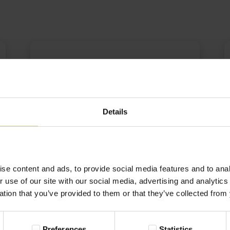
Małgosia klient od wielu
lat
09-11-2021
Details
Opinia zweryfikowana
zamawiam fotoobraz już po raz kolejny
chyba 5-ty, jakość świetna, dobrze się
se content and ads, to provide social media features and to anal
współpracuje i niezwodo ...
r use of our site with our social media, advertising and analyti
ation that you’ve provided to them or that they’ve collected from 
Rozwiń
Preferences
Statistics