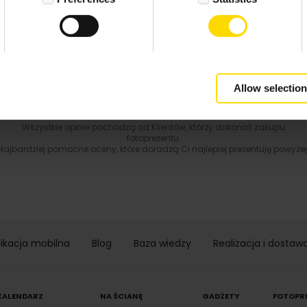
5.0 z 5.0
Wynik podany jest na podstawie 29 opinii.
+ Dodaj opinie
Zobacz wszystkie
Allow selection
Wszystkie opinie pochodzą od Klientów, którzy dokonali zakupu
fotoprezentu.
Najbardziej pomocne oceny, które doradzą Ci najlepiej prezentuję powyżej
likacja mobilna
Blog
Baza wiedzy
Realizacja i dostaw
KALENDARZ
NA ŚCIANĘ
GADŻETY
FOTOPR