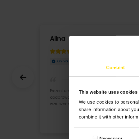
Alina
12-03-2023
Opinia zweryfikowana
Consent
Prezent urodzinowy wyszedł super,
This website uses cookies
obdarowana bardzo zadowolona i
We use cookies to personali
wzruszona. Polecam serdecznie
share information about you
combine it with other inform
Consent
Necessary
Selection