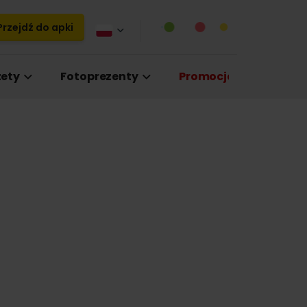
rzejdź do apki
ety
Fotoprezenty
Promocje