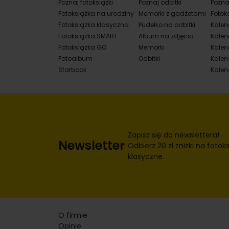
Poznaj fotoksiążki
Poznaj odbitki
Pozna
Fotoksiążka na urodziny
Memorki z gadżetami
Fotok
Fotoksiążka klasyczna
Pudełko na odbitki
Kalen
Fotoksiążka SMART
Album na zdjęcia
Kalen
Fotoksiążka GO
Memorki
Kalend
Fotoalbum
Odbitki
Kalen
Starbook
Kalen
Zapisz się do newslettera!
Newsletter
Odbierz 20 zł zniżki na fotoks
klasyczne.
O firmie
Opinie