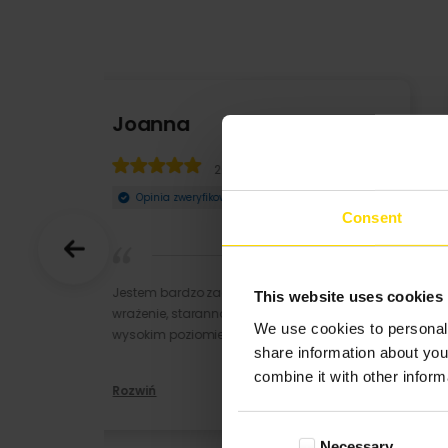
Ewa
12-09-2022
Opinia zweryfikowana
Consent
świetna jakość, wyszła piękna dekoracja w
This website uses cookies
salonie. polecam :)
We use cookies to personali
share information about you
combine it with other inform
Consent
Necessary
Selection