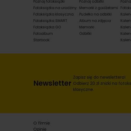
Poznaj fotoksiążki
Poznaj odbitki
Pozna
Fotoksiążka na urodziny
Memorki z gadżetami
Fotok
Fotoksiążka klasyczna
Pudełko na odbitki
Kalen
Fotoksiążka SMART
Album na zdjęcia
Kalen
Fotoksiążka GO
Memorki
Kalend
Fotoalbum
Odbitki
Kalen
Starbook
Kalen
Zapisz się do newslettera!
Newsletter
Odbierz 20 zł zniżki na fotoks
klasyczne.
O firmie
Opinie