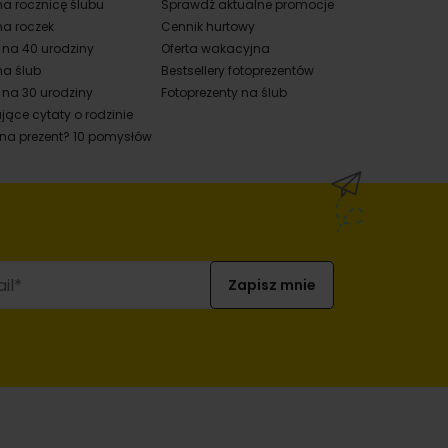
na rocznicę ślubu
Sprawdź aktualne promocje
na roczek
Cennik hurtowy
y na 40 urodziny
Oferta wakacyjna
na ślub
Bestsellery fotoprezentów
 na 30 urodziny
Fotoprezenty na ślub
jące cytaty o rodzinie
 na prezent? 10 pomysłów