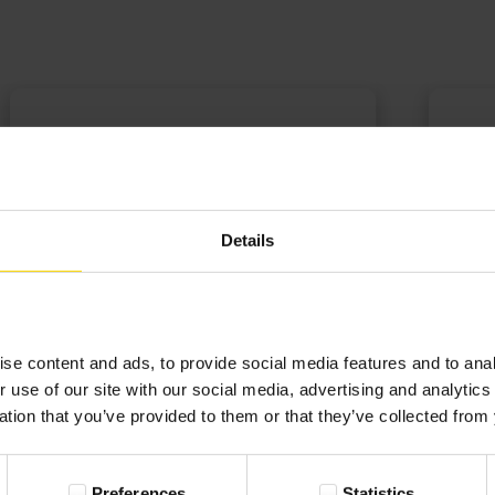
Daria
12-09-2022
Opinia zweryfikowana
Details
Świetny pomysł na prezent! Polecam
serdecznie, koleżanka mega zadowolona.
se content and ads, to provide social media features and to anal
r use of our site with our social media, advertising and analyti
ation that you’ve provided to them or that they’ve collected from 
Preferences
Statistics