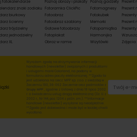
j fotokalendarze
Poznaj obrazy i plakaty
Poznaj gadżety
Prezent 
alendarz znaki zodiaku
Fotoramka ClickPic
Fotomagnesy
Prezent 
darz biurkowy
Fotoobraz
Fotokubek
Prezent
darz ścienny
Fotoobraz szablony
Memorki
Prezent 
arz trójdzielny
Gotowe fotoobrazy
Fotopamiątka
Prezenty
darz jednodzielny
Fotoplakat
Harmonijka
Wzrusza
darz XL
Obraz w ramie
Wizytówki
Zdjęcia
Wyrażam zgodę na otrzymywanie informacji
handlowych (newsletter) związanych z produktami
i usługami marki Colorland, na podany w
formularzu adres poczty elektronicznej. **Zgoda ta
jest udzielana na rzecz: MPP sp. z o.o. z siedzibą w
Zaczerniu 190, 36-062 Zaczernie oraz podmiotów z
iążki
Grupy MPP
, zgodnie z Ustawą z dnia 18 lipca 2002
r. o świadczeniu usług drogą elektroniczną (Dz. U. z
2002 r., Nr 144, poz. 1204 z późn. zm.). **Informacje
handlowe (newsletter) wysyłane są nieodpłatnie.
**Zgoda jest dobrowolna i może być w każdej chwili
wycofana.