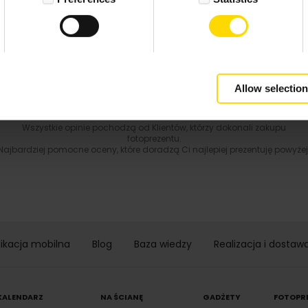
5.0 z 5.0
Wynik podany jest na podstawie 29 opinii.
+ Dodaj opinie
Zobacz wszystkie
Allow selection
Wszystkie opinie pochodzą od Klientów, którzy dokonali zakupu
fotoprezentu.
Najbardziej pomocne oceny, które doradzą Ci najlepiej prezentuję powyżej
likacja mobilna
Blog
Baza wiedzy
Realizacja i dostaw
KALENDARZ
NA ŚCIANĘ
GADŻETY
FOTOPR