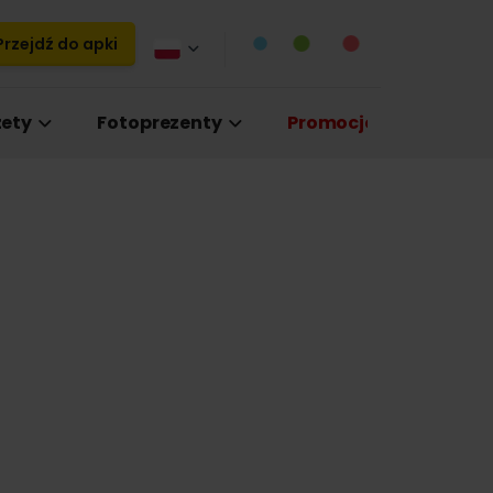
rzejdź do apki
ety
Fotoprezenty
Promocje