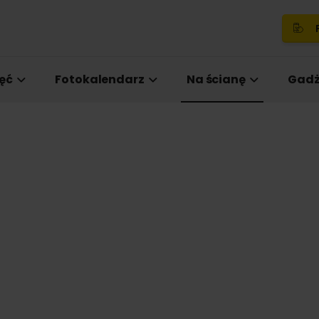
P
ęć
Fotokalendarz
Na ścianę
Gadż