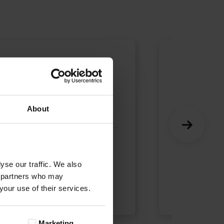
Mirela
26-03-2023
Opinia zweryfikowana
About
Zamówiłam już kilka zdięć na płótnie.
Bardzo dobra jakość wykonania. Super
yse our traffic. We also
prezent.
cs partners who may
your use of their services.
Marketing