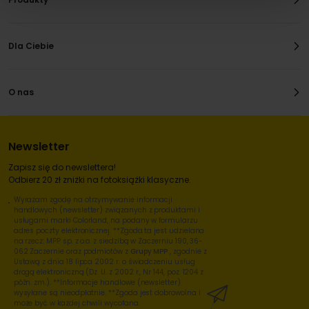
Dla Ciebie
O nas
Newsletter
Zapisz się do newslettera!
Odbierz 20 zł zniżki na fotoksiążki klasyczne.
Wyrażam zgodę na otrzymywanie informacji
handlowych (newsletter) związanych z produktami i
usługami marki Colorland, na podany w formularzu
adres poczty elektronicznej. **Zgoda ta jest udzielana
na rzecz: MPP sp. z o.o. z siedzibą w Zaczerniu 190, 36-
062 Zaczernie oraz podmiotów z
Grupy MPP
, zgodnie z
Ustawą z dnia 18 lipca 2002 r. o świadczeniu usług
drogą elektroniczną (Dz. U. z 2002 r., Nr 144, poz. 1204 z
późn. zm.). **Informacje handlowe (newsletter)
wysyłane są nieodpłatnie. **Zgoda jest dobrowolna i
może być w każdej chwili wycofana.