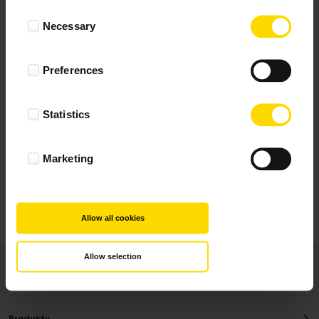
Wynik podany jest na podstawie 29 opinii.
Consent
Necessary
Selection
+ Dodaj opinie
Preferences
Zobacz wszystkie
Statistics
Wszystkie opinie pochodzą od Klientów, którzy
dokonali zakupu fotoprezentu.
Najbardziej pomocne oceny, które doradzą Ci
Marketing
najlepiej prezentuję powyżej.
Allow all cookies
Allow selection
Produkty