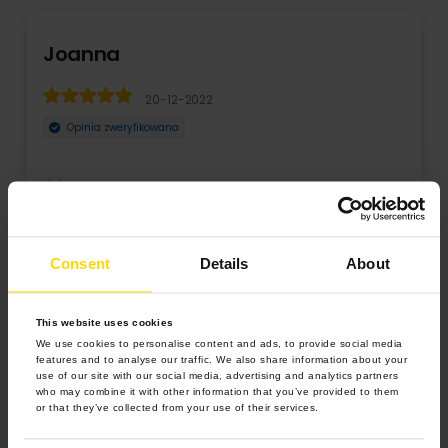
Joanna
20-12-2022
Opinia zweryfikowana
Jestem bardzo zadowolona, fotoobraz robi wrażenie,
staranność wykonania na wysokim poziomie. Super o ...
Consent
Details
About
Rozwiń
This website uses cookies
We use cookies to personalise content and ads, to provide social media
features and to analyse our traffic. We also share information about your
use of our site with our social media, advertising and analytics partners
who may combine it with other information that you’ve provided to them
or that they’ve collected from your use of their services.
5.0 z 5.0