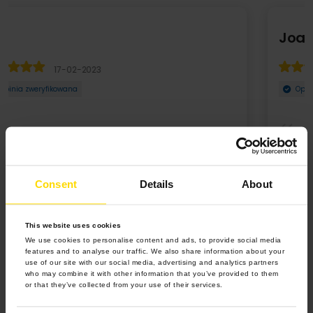
Joanna
08-11-2025
Opinia zweryfikowana
Łatwe projektowanie polecam. Trochę drogo a po za tym
wszystko ok.
Consent
Details
About
This website uses cookies
We use cookies to personalise content and ads, to provide social media
features and to analyse our traffic. We also share information about your
use of our site with our social media, advertising and analytics partners
who may combine it with other information that you’ve provided to them
or that they’ve collected from your use of their services.
5.0 z 5.0