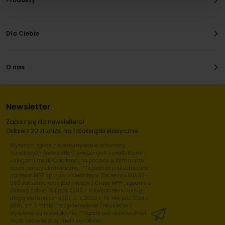
Dla Ciebie
O nas
Newsletter
Zapisz się do newslettera!
Odbierz 20 zł zniżki na fotoksiążki klasyczne.
Wyrażam zgodę na otrzymywanie informacji
handlowych (newsletter) związanych z produktami i
usługami marki Colorland, na podany w formularzu
adres poczty elektronicznej. **Zgoda ta jest udzielana
na rzecz: MPP sp. z o.o. z siedzibą w Zaczerniu 190, 36-
062 Zaczernie oraz podmiotów z
Grupy MPP
, zgodnie z
Ustawą z dnia 18 lipca 2002 r. o świadczeniu usług
drogą elektroniczną (Dz. U. z 2002 r., Nr 144, poz. 1204 z
późn. zm.). **Informacje handlowe (newsletter)
wysyłane są nieodpłatnie. **Zgoda jest dobrowolna i
może być w każdej chwili wycofana.