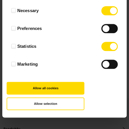
Wynik podany jest na podstawie 29 opinii.
Consent
Necessary
Selection
+ Dodaj opinie
Preferences
Zobacz wszystkie
Statistics
Wszystkie opinie pochodzą od Klientów, którzy
dokonali zakupu fotoprezentu.
Najbardziej pomocne oceny, które doradzą Ci
Marketing
najlepiej prezentuję powyżej.
Allow all cookies
Allow selection
Produkty