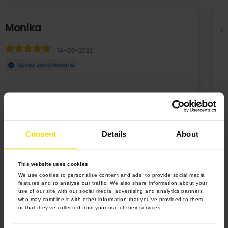
Anka W.
14-09-2022
Opinia zweryfikowana
,
Zamówiłam kubek ze zdjęciem na prezent. To był strzał w 10.
Mała rzecz a cieszy. To genialny pomysł ...
Consent
Details
About
Rozwiń
This website uses cookies
We use cookies to personalise content and ads, to provide social media
features and to analyse our traffic. We also share information about your
use of our site with our social media, advertising and analytics partners
who may combine it with other information that you’ve provided to them
or that they’ve collected from your use of their services.
4.9 z 5.0