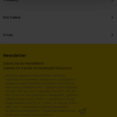
Dla Ciebie
O nas
Newsletter
Zapisz się do newslettera!
Odbierz 20 zł zniżki na fotoksiążki klasyczne.
Wyrażam zgodę na otrzymywanie informacji
handlowych (newsletter) związanych z produktami i
usługami marki Colorland, na podany w formularzu
adres poczty elektronicznej. **Zgoda ta jest udzielana
na rzecz: MPP sp. z o.o. z siedzibą w Zaczerniu 190, 36-
062 Zaczernie oraz podmiotów z
Grupy MPP
, zgodnie z
Ustawą z dnia 18 lipca 2002 r. o świadczeniu usług
drogą elektroniczną (Dz. U. z 2002 r., Nr 144, poz. 1204 z
późn. zm.). **Informacje handlowe (newsletter)
wysyłane są nieodpłatnie. **Zgoda jest dobrowolna i
może być w każdej chwili wycofana.