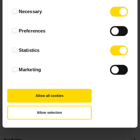
Wynik podany jest na podstawie 10 opinii.
Consent
Necessary
Selection
+ Dodaj opinie
Preferences
Zobacz wszystkie
Statistics
Wszystkie opinie pochodzą od Klientów, którzy
dokonali zakupu fotoprezentu.
Najbardziej pomocne oceny, które doradzą Ci
Marketing
najlepiej prezentuję powyżej.
Allow all cookies
Allow selection
Produkty