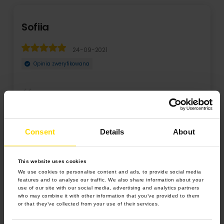
Wiktoria
24-09-2021
weryfikowana
Opinia zwery
liżankę, wygląda bardzo fajnie . Polecam
Bardzo polecam
szybko do paczk
Consent
Details
About
Rozwiń
This website uses cookies
We use cookies to personalise content and ads, to provide social media
features and to analyse our traffic. We also share information about your
use of our site with our social media, advertising and analytics partners
who may combine it with other information that you’ve provided to them
or that they’ve collected from your use of their services.
4.9 z 5.0