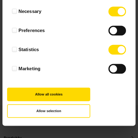
Wynik podany jest na podstawie 10 opinii.
Consent
Necessary
Selection
+ Dodaj opinie
Preferences
Zobacz wszystkie
Statistics
Wszystkie opinie pochodzą od Klientów, którzy
dokonali zakupu fotoprezentu.
Najbardziej pomocne oceny, które doradzą Ci
Marketing
najlepiej prezentuję powyżej.
Allow all cookies
Allow selection
Produkty