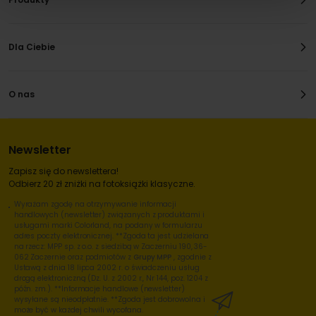
Dla Ciebie
O nas
Newsletter
Zapisz się do newslettera!
Odbierz 20 zł zniżki na fotoksiążki klasyczne.
Wyrażam zgodę na otrzymywanie informacji
handlowych (newsletter) związanych z produktami i
usługami marki Colorland, na podany w formularzu
adres poczty elektronicznej. **Zgoda ta jest udzielana
na rzecz: MPP sp. z o.o. z siedzibą w Zaczerniu 190, 36-
062 Zaczernie oraz podmiotów z
Grupy MPP
, zgodnie z
Ustawą z dnia 18 lipca 2002 r. o świadczeniu usług
drogą elektroniczną (Dz. U. z 2002 r., Nr 144, poz. 1204 z
późn. zm.). **Informacje handlowe (newsletter)
wysyłane są nieodpłatnie. **Zgoda jest dobrowolna i
może być w każdej chwili wycofana.