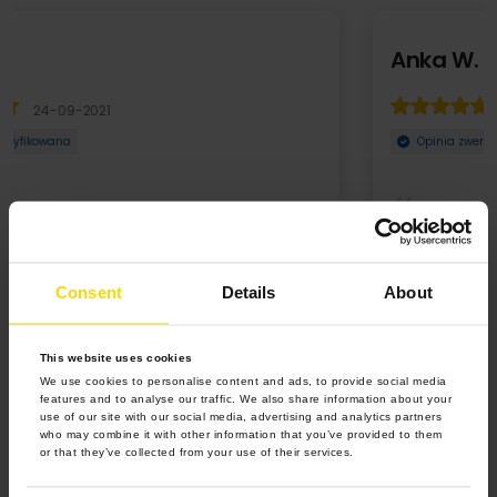
Anka W.
14-09-2022
Opinia zweryfikowana
Zamówiłam kubek ze zdjęciem na prezent. To był strzał w 10.
Mała rzecz a cieszy. To genialny pomysł ...
Consent
Details
About
Rozwiń
This website uses cookies
We use cookies to personalise content and ads, to provide social media
features and to analyse our traffic. We also share information about your
use of our site with our social media, advertising and analytics partners
who may combine it with other information that you’ve provided to them
or that they’ve collected from your use of their services.
4.9 z 5.0