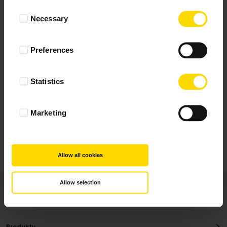
Wynik podany jest na podstawie 10 opinii.
Consent
Necessary
Selection
+ Dodaj opinie
Preferences
Zobacz wszystkie
Statistics
Wszystkie opinie pochodzą od Klientów, którzy
dokonali zakupu fotoprezentu.
Najbardziej pomocne oceny, które doradzą Ci
Marketing
najlepiej prezentuję powyżej.
Allow all cookies
Allow selection
Produkty