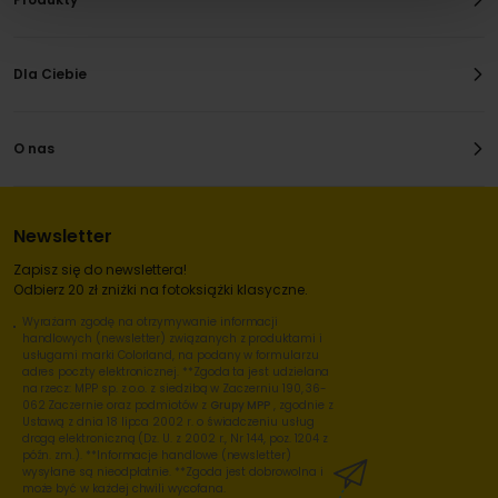
Dla Ciebie
O nas
Newsletter
Zapisz się do newslettera!
Odbierz 20 zł zniżki na fotoksiążki klasyczne.
Wyrażam zgodę na otrzymywanie informacji
handlowych (newsletter) związanych z produktami i
usługami marki Colorland, na podany w formularzu
adres poczty elektronicznej. **Zgoda ta jest udzielana
na rzecz: MPP sp. z o.o. z siedzibą w Zaczerniu 190, 36-
062 Zaczernie oraz podmiotów z
Grupy MPP
, zgodnie z
Ustawą z dnia 18 lipca 2002 r. o świadczeniu usług
drogą elektroniczną (Dz. U. z 2002 r., Nr 144, poz. 1204 z
późn. zm.). **Informacje handlowe (newsletter)
wysyłane są nieodpłatnie. **Zgoda jest dobrowolna i
może być w każdej chwili wycofana.