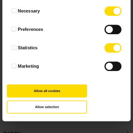
Wynik podany jest na podstawie 344 opinii.
Consent
Necessary
Selection
+ Dodaj opinie
Preferences
Zobacz wszystkie
Statistics
Wszystkie opinie pochodzą od Klientów, którzy
dokonali zakupu fotoprezentu.
Najbardziej pomocne oceny, które doradzą Ci
Marketing
najlepiej prezentuję powyżej.
Allow all cookies
Allow selection
Produkty