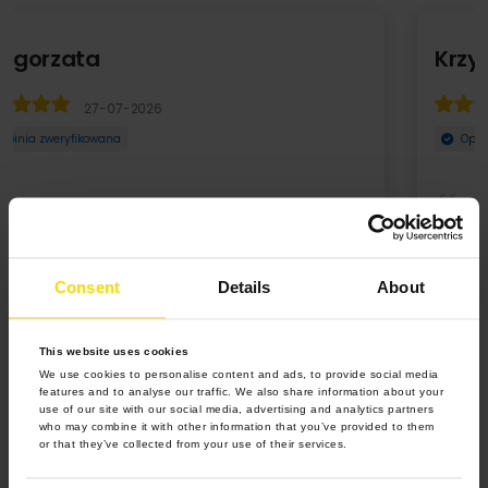
Krzysiek
02-12-2022
Opinia zweryfikowana
Wielokrotnie korzystałem z usług Colorlandu i jestem
bardzo zadowolony. Obsługa programu graficznego ...
Consent
Details
About
Rozwiń
This website uses cookies
We use cookies to personalise content and ads, to provide social media
features and to analyse our traffic. We also share information about your
use of our site with our social media, advertising and analytics partners
who may combine it with other information that you’ve provided to them
or that they’ve collected from your use of their services.
4.9 z 5.0