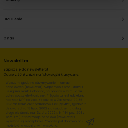
Dla Ciebie
O nas
Newsletter
Zapisz się do newslettera!
Odbierz 20 zł zniżki na fotoksiążki klasyczne.
Wyrażam zgodę na otrzymywanie informacji
handlowych (newsletter) związanych z produktami i
usługami marki Colorland, na podany w formularzu
adres poczty elektronicznej. **Zgoda ta jest udzielana
na rzecz: MPP sp. z o.o. z siedzibą w Zaczerniu 190, 36-
062 Zaczernie oraz podmiotów z
Grupy MPP
, zgodnie z
Ustawą z dnia 18 lipca 2002 r. o świadczeniu usług
drogą elektroniczną (Dz. U. z 2002 r., Nr 144, poz. 1204 z
późn. zm.). **Informacje handlowe (newsletter)
wysyłane są nieodpłatnie. **Zgoda jest dobrowolna i
może być w każdej chwili wycofana.