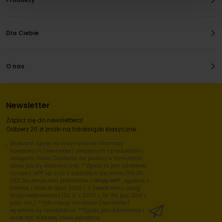
Dla Ciebie
O nas
Newsletter
Zapisz się do newslettera!
Odbierz 20 zł zniżki na fotoksiążki klasyczne.
Wyrażam zgodę na otrzymywanie informacji
handlowych (newsletter) związanych z produktami i
usługami marki Colorland, na podany w formularzu
adres poczty elektronicznej. **Zgoda ta jest udzielana
na rzecz: MPP sp. z o.o. z siedzibą w Zaczerniu 190, 36-
062 Zaczernie oraz podmiotów z
Grupy MPP
, zgodnie z
Ustawą z dnia 18 lipca 2002 r. o świadczeniu usług
drogą elektroniczną (Dz. U. z 2002 r., Nr 144, poz. 1204 z
późn. zm.). **Informacje handlowe (newsletter)
wysyłane są nieodpłatnie. **Zgoda jest dobrowolna i
może być w każdej chwili wycofana.