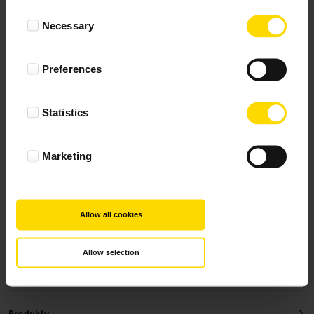
Wynik podany jest na podstawie 344 opinii.
Consent
Necessary
Selection
+ Dodaj opinie
Preferences
Zobacz wszystkie
Statistics
Wszystkie opinie pochodzą od Klientów, którzy
dokonali zakupu fotoprezentu.
Najbardziej pomocne oceny, które doradzą Ci
Marketing
najlepiej prezentuję powyżej.
Allow all cookies
Allow selection
Produkty