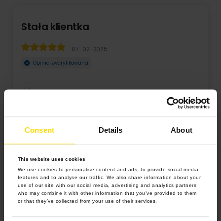
Stała klientka
07-02-2025
Opinia zweryfikowana
Od ponad 13 lat zamawiam fotoksiazki format A4. Mam ich
naprawdę dużo, że sama już się pogubiłam ile
Consent
Details
About
This website uses cookies
We use cookies to personalise content and ads, to provide social media
features and to analyse our traffic. We also share information about your
use of our site with our social media, advertising and analytics partners
who may combine it with other information that you’ve provided to them
or that they’ve collected from your use of their services.
4.9 z 5.0