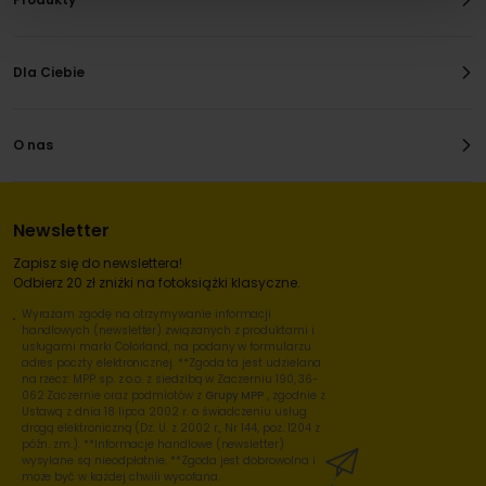
Dla Ciebie
O nas
Newsletter
Zapisz się do newslettera!
Odbierz 20 zł zniżki na fotoksiążki klasyczne.
Wyrażam zgodę na otrzymywanie informacji
handlowych (newsletter) związanych z produktami i
usługami marki Colorland, na podany w formularzu
adres poczty elektronicznej. **Zgoda ta jest udzielana
na rzecz: MPP sp. z o.o. z siedzibą w Zaczerniu 190, 36-
062 Zaczernie oraz podmiotów z
Grupy MPP
, zgodnie z
Ustawą z dnia 18 lipca 2002 r. o świadczeniu usług
drogą elektroniczną (Dz. U. z 2002 r., Nr 144, poz. 1204 z
późn. zm.). **Informacje handlowe (newsletter)
wysyłane są nieodpłatnie. **Zgoda jest dobrowolna i
może być w każdej chwili wycofana.