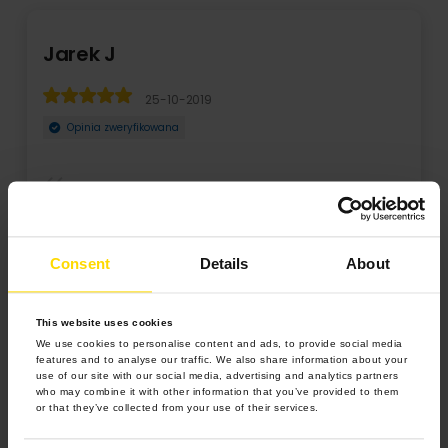
Jarek J
Ma
25-10-2019
Opinia zweryfikowana
Próbowałem wcześniej zrealizować swoje zamówienie w
To j
dwóch innych firmach, które uważają siebie za na ...
tu f
Consent
Details
About
Rozwiń
Roz
This website uses cookies
We use cookies to personalise content and ads, to provide social media
features and to analyse our traffic. We also share information about your
use of our site with our social media, advertising and analytics partners
who may combine it with other information that you’ve provided to them
or that they’ve collected from your use of their services.
4.9 z 5.0