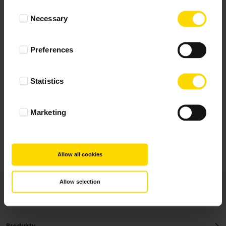
Wynik podany jest na podstawie 344 opinii.
Consent
Necessary
Selection
+ Dodaj opinie
Preferences
Zobacz wszystkie
Statistics
Wszystkie opinie pochodzą od Klientów, którzy
dokonali zakupu fotoprezentu.
Najbardziej pomocne oceny, które doradzą Ci
Marketing
najlepiej prezentuję powyżej.
Allow all cookies
Allow selection
Produkty