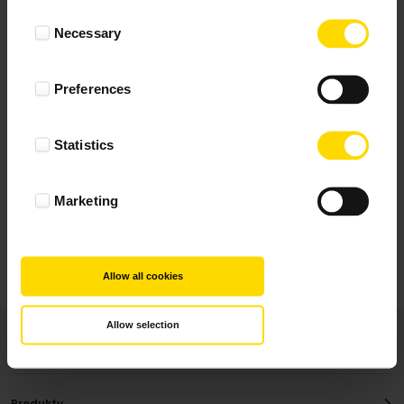
Wynik podany jest na podstawie 344 opinii.
Consent
Necessary
Selection
+ Dodaj opinie
Preferences
Zobacz wszystkie
Statistics
Wszystkie opinie pochodzą od Klientów, którzy
dokonali zakupu fotoprezentu.
Najbardziej pomocne oceny, które doradzą Ci
Marketing
najlepiej prezentuję powyżej.
Allow all cookies
Allow selection
Produkty