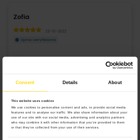
Zofia
23-10-2022
Opinia zweryfikowana
Dobra jakość, Szybkość obsługi zadawalająca. Ilość
"gadżetów" do albumu ogromna! Super!
Consent
Details
About
This website uses cookies
We use cookies to personalise content and ads, to provide social media
features and to analyse our traffic. We also share information about your
use of our site with our social media, advertising and analytics partners
who may combine it with other information that you’ve provided to them
or that they’ve collected from your use of their services.
4.9 z 5.0