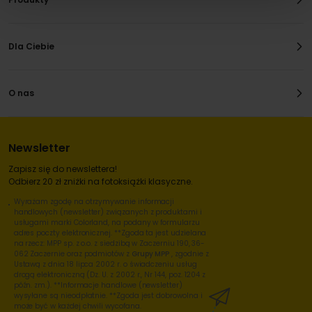
Dla Ciebie
O nas
Newsletter
Zapisz się do newslettera!
Odbierz 20 zł zniżki na fotoksiążki klasyczne.
Wyrażam zgodę na otrzymywanie informacji
handlowych (newsletter) związanych z produktami i
usługami marki Colorland, na podany w formularzu
adres poczty elektronicznej. **Zgoda ta jest udzielana
na rzecz: MPP sp. z o.o. z siedzibą w Zaczerniu 190, 36-
062 Zaczernie oraz podmiotów z
Grupy MPP
, zgodnie z
Ustawą z dnia 18 lipca 2002 r. o świadczeniu usług
drogą elektroniczną (Dz. U. z 2002 r., Nr 144, poz. 1204 z
późn. zm.). **Informacje handlowe (newsletter)
wysyłane są nieodpłatnie. **Zgoda jest dobrowolna i
może być w każdej chwili wycofana.