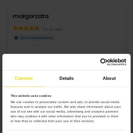
małgorzata
26-12-2021
Opinia zweryfikowana
TO moje kolejne zamówienie, za kazdym razem jestem
bardzo zadowolona, fotoalbumy dobrej jakosci nare ...
Consent
Details
About
Rozwiń
This website uses cookies
We use cookies to personalise content and ads, to provide social media
features and to analyse our traffic. We also share information about your
use of our site with our social media, advertising and analytics partners
who may combine it with other information that you’ve provided to them
or that they’ve collected from your use of their services.
4.9 z 5.0