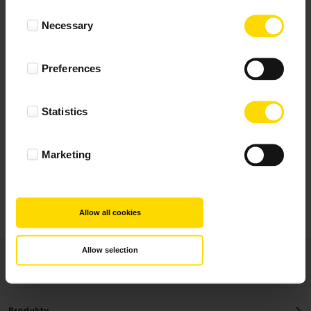
Wynik podany jest na podstawie 344 opinii.
Consent
Necessary
Selection
+ Dodaj opinie
Preferences
Zobacz wszystkie
Statistics
Wszystkie opinie pochodzą od Klientów, którzy
dokonali zakupu fotoprezentu.
Najbardziej pomocne oceny, które doradzą Ci
Marketing
najlepiej prezentuję powyżej.
Allow all cookies
Allow selection
Produkty