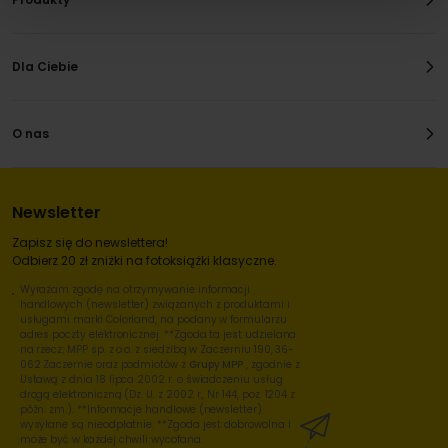
Dla Ciebie
O nas
Newsletter
Zapisz się do newslettera!
Odbierz 20 zł zniżki na fotoksiążki klasyczne.
Wyrażam zgodę na otrzymywanie informacji
handlowych (newsletter) związanych z produktami i
usługami marki Colorland, na podany w formularzu
adres poczty elektronicznej. **Zgoda ta jest udzielana
na rzecz: MPP sp. z o.o. z siedzibą w Zaczerniu 190, 36-
062 Zaczernie oraz podmiotów z
Grupy MPP
, zgodnie z
Ustawą z dnia 18 lipca 2002 r. o świadczeniu usług
drogą elektroniczną (Dz. U. z 2002 r., Nr 144, poz. 1204 z
późn. zm.). **Informacje handlowe (newsletter)
wysyłane są nieodpłatnie. **Zgoda jest dobrowolna i
może być w każdej chwili wycofana.