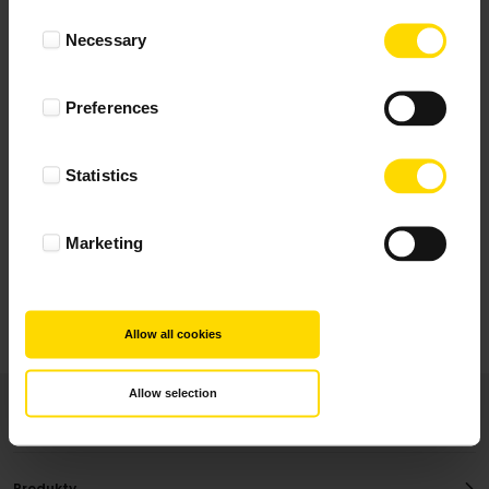
Wynik podany jest na podstawie 344 opinii.
Consent
Necessary
Selection
+ Dodaj opinie
Preferences
Zobacz wszystkie
Statistics
Wszystkie opinie pochodzą od Klientów, którzy
dokonali zakupu fotoprezentu.
Najbardziej pomocne oceny, które doradzą Ci
Marketing
najlepiej prezentuję powyżej.
Allow all cookies
Allow selection
Produkty