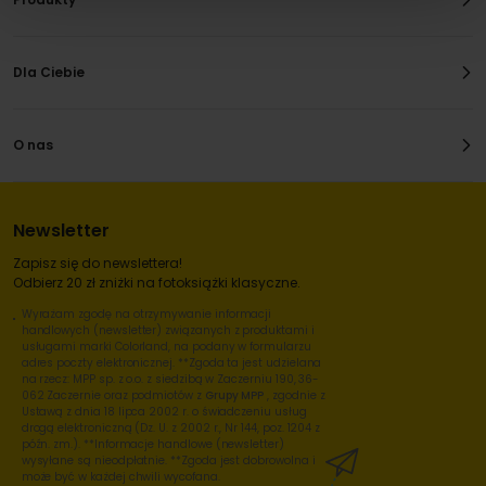
Dla Ciebie
O nas
Newsletter
Zapisz się do newslettera!
Odbierz 20 zł zniżki na fotoksiążki klasyczne.
Wyrażam zgodę na otrzymywanie informacji
handlowych (newsletter) związanych z produktami i
usługami marki Colorland, na podany w formularzu
adres poczty elektronicznej. **Zgoda ta jest udzielana
na rzecz: MPP sp. z o.o. z siedzibą w Zaczerniu 190, 36-
062 Zaczernie oraz podmiotów z
Grupy MPP
, zgodnie z
Ustawą z dnia 18 lipca 2002 r. o świadczeniu usług
drogą elektroniczną (Dz. U. z 2002 r., Nr 144, poz. 1204 z
późn. zm.). **Informacje handlowe (newsletter)
wysyłane są nieodpłatnie. **Zgoda jest dobrowolna i
może być w każdej chwili wycofana.