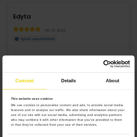
Edyta
06-12-2022
Opinia zweryfikowana
Czas realizacji trochę dłuższy niż było obiecane. Jednak
całość zarówno jakość jak i zapakowanie zam ...
Consent
Details
About
Rozwiń
This website uses cookies
We use cookies to personalise content and ads, to provide social media
features and to analyse our traffic. We also share information about your
use of our site with our social media, advertising and analytics partners
who may combine it with other information that you’ve provided to them
or that they’ve collected from your use of their services.
4.9 z 5.0