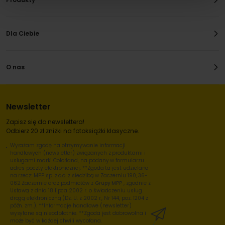
Dla Ciebie
O nas
Newsletter
Zapisz się do newslettera!
Odbierz 20 zł zniżki na fotoksiążki klasyczne.
Wyrażam zgodę na otrzymywanie informacji
handlowych (newsletter) związanych z produktami i
usługami marki Colorland, na podany w formularzu
adres poczty elektronicznej. **Zgoda ta jest udzielana
na rzecz: MPP sp. z o.o. z siedzibą w Zaczerniu 190, 36-
062 Zaczernie oraz podmiotów z
Grupy MPP
, zgodnie z
Ustawą z dnia 18 lipca 2002 r. o świadczeniu usług
drogą elektroniczną (Dz. U. z 2002 r., Nr 144, poz. 1204 z
późn. zm.). **Informacje handlowe (newsletter)
wysyłane są nieodpłatnie. **Zgoda jest dobrowolna i
może być w każdej chwili wycofana.