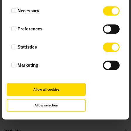
Wynik podany jest na podstawie 344 opinii.
Consent
Necessary
Selection
+ Dodaj opinie
Preferences
Zobacz wszystkie
Statistics
Wszystkie opinie pochodzą od Klientów, którzy
dokonali zakupu fotoprezentu.
Najbardziej pomocne oceny, które doradzą Ci
Marketing
najlepiej prezentuję powyżej.
Allow all cookies
Allow selection
Produkty