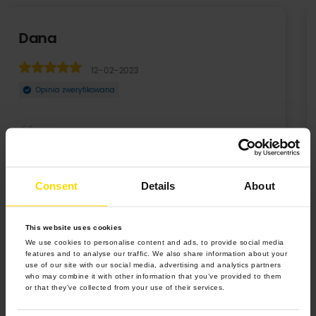
Weronika
05-12-2022
Opinia zweryfikowana
Wasze fotoksiażki to świetne rozwiązanie do zatrzymania
cudownych wspomnień
Consent
Details
About
This website uses cookies
We use cookies to personalise content and ads, to provide social media
features and to analyse our traffic. We also share information about your
use of our site with our social media, advertising and analytics partners
who may combine it with other information that you’ve provided to them
or that they’ve collected from your use of their services.
4.9 z 5.0