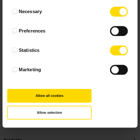
Wynik podany jest na podstawie 344 opinii.
Consent
Necessary
Selection
+ Dodaj opinie
Preferences
Zobacz wszystkie
Statistics
Wszystkie opinie pochodzą od Klientów, którzy
dokonali zakupu fotoprezentu.
Najbardziej pomocne oceny, które doradzą Ci
Marketing
najlepiej prezentuję powyżej.
Allow all cookies
Allow selection
Produkty