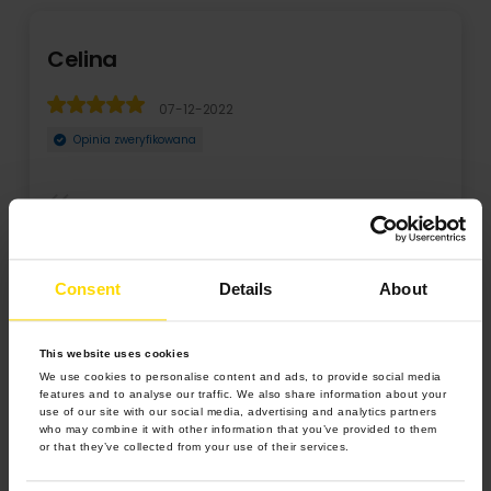
Celina
07-12-2022
Opinia zweryfikowana
WSZYSTKO OK, projektowanie w programie to sama
przyjemność, dobra jakość zdjęć. Na pewno jeszcze tut ...
Consent
Details
About
Rozwiń
This website uses cookies
We use cookies to personalise content and ads, to provide social media
features and to analyse our traffic. We also share information about your
use of our site with our social media, advertising and analytics partners
who may combine it with other information that you’ve provided to them
or that they’ve collected from your use of their services.
4.9 z 5.0