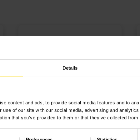
Joanna
07-12-2021
Opinia zweryfikowana
Details
Bardzo intuicyjne programy do
projektowania, świetna obsługa szybka
se content and ads, to provide social media features and to anal
realizacja zamówień.
r use of our site with our social media, advertising and analyti
ation that you’ve provided to them or that they’ve collected from 
Preferences
Statistics