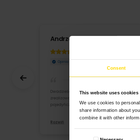
Andrzej Wielowski
03-10-2022
Opinia zweryfikowana
Consent
Dwadzieścia dwa zamówienia
This website uses cookies
zrealizowane , fotoksiążka lepsza od
We use cookies to personali
pojedyńczych zdjęć, dobrze że jest c ...
share information about you
combine it with other inform
Rozwiń
Consent
Necessary
Selection