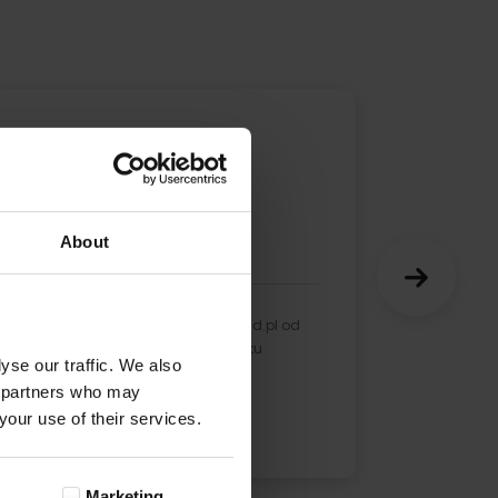
Tomek
15-12-2022
Opinia zweryfikowana
About
Zamawiam fotoksiążki w colorland.pl od
dłuższego czasu, podobnie co roku
yse our traffic. We also
zaopatruje się w fotokalend ...
cs partners who may
your use of their services.
Rozwiń
Marketing