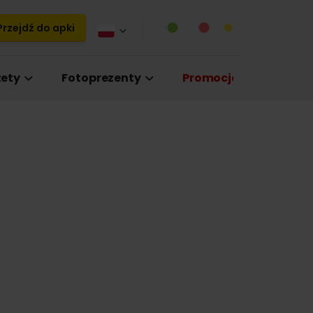
rzejdź do apki
ety
Fotoprezenty
Promocje