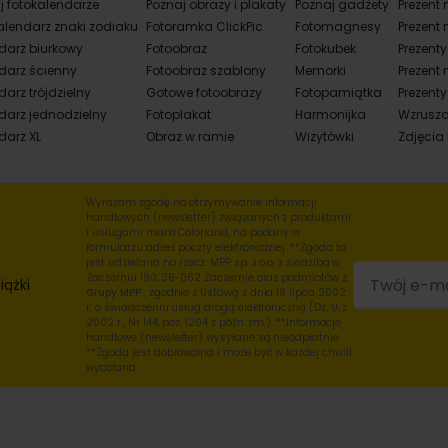
j fotokalendarze
Poznaj obrazy i plakaty
Poznaj gadżety
Prezent 
alendarz znaki zodiaku
Fotoramka ClickPic
Fotomagnesy
Prezent 
darz biurkowy
Fotoobraz
Fotokubek
Prezent
darz ścienny
Fotoobraz szablony
Memorki
Prezent 
arz trójdzielny
Gotowe fotoobrazy
Fotopamiątka
Prezenty
darz jednodzielny
Fotoplakat
Harmonijka
Wzrusza
darz XL
Obraz w ramie
Wizytówki
Zdjęcia
Wyrażam zgodę na otrzymywanie informacji
handlowych (newsletter) związanych z produktami
i usługami marki Colorland, na podany w
formularzu adres poczty elektronicznej. **Zgoda ta
jest udzielana na rzecz: MPP sp. z o.o. z siedzibą w
Zaczerniu 190, 36-062 Zaczernie oraz podmiotów z
iążki
Grupy MPP
, zgodnie z Ustawą z dnia 18 lipca 2002
r. o świadczeniu usług drogą elektroniczną (Dz. U. z
2002 r., Nr 144, poz. 1204 z późn. zm.). **Informacje
handlowe (newsletter) wysyłane są nieodpłatnie.
**Zgoda jest dobrowolna i może być w każdej chwili
wycofana.