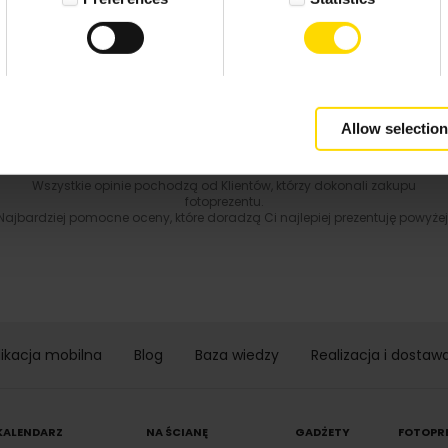
4.9 z 5.0
Wynik podany jest na podstawie 344 opinii.
+ Dodaj opinie
Zobacz wszystkie
Allow selection
Wszystkie opinie pochodzą od Klientów, którzy dokonali zakupu
fotoprezentu.
Najbardziej pomocne oceny, które doradzą Ci najlepiej prezentuję powyżej
likacja mobilna
Blog
Baza wiedzy
Realizacja i dostaw
KALENDARZ
NA ŚCIANĘ
GADŻETY
FOTOPR