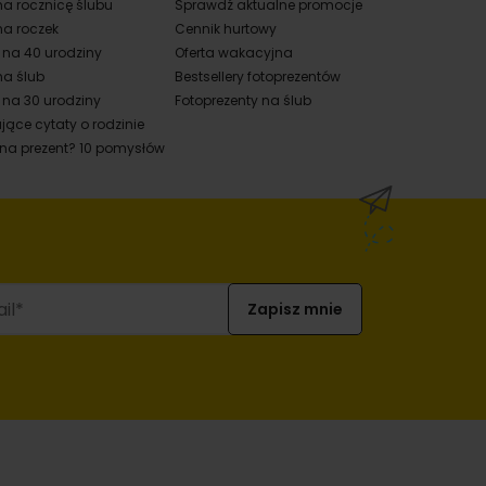
na rocznicę ślubu
Sprawdź aktualne promocje
na roczek
Cennik hurtowy
y na 40 urodziny
Oferta wakacyjna
na ślub
Bestsellery fotoprezentów
 na 30 urodziny
Fotoprezenty na ślub
jące cytaty o rodzinie
 na prezent? 10 pomysłów