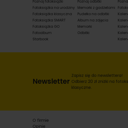
Poznaj fotoksiążki
Poznaj odbitki
Pozna
Fotoksiążka na urodziny
Memorki z gadżetami
Fotok
Fotoksiążka klasyczna
Pudełko na odbitki
Kalen
Fotoksiążka SMART
Album na zdjęcia
Kalen
Fotoksiążka GO
Memorki
Kalend
Fotoalbum
Odbitki
Kalen
Starbook
Kalen
Zapisz się do newslettera!
Newsletter
Odbierz 20 zł zniżki na fotoks
klasyczne.
O firmie
Opinie