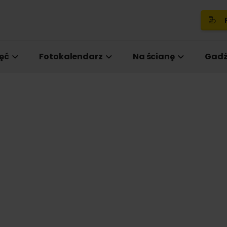
P
ęć
Fotokalendarz
Na ścianę
Gadż