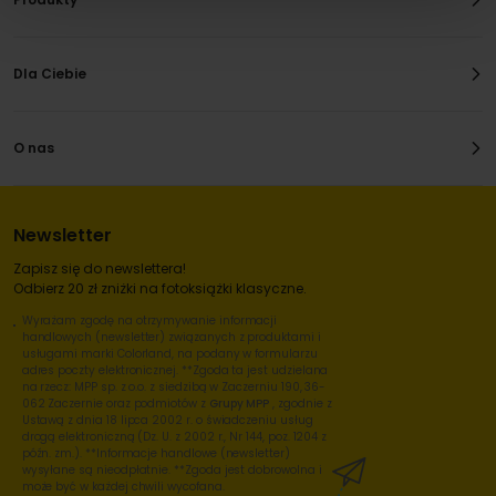
Dla Ciebie
O nas
Newsletter
Zapisz się do newslettera!
Odbierz 20 zł zniżki na fotoksiążki klasyczne.
Wyrażam zgodę na otrzymywanie informacji
handlowych (newsletter) związanych z produktami i
usługami marki Colorland, na podany w formularzu
adres poczty elektronicznej. **Zgoda ta jest udzielana
na rzecz: MPP sp. z o.o. z siedzibą w Zaczerniu 190, 36-
062 Zaczernie oraz podmiotów z
Grupy MPP
, zgodnie z
Ustawą z dnia 18 lipca 2002 r. o świadczeniu usług
drogą elektroniczną (Dz. U. z 2002 r., Nr 144, poz. 1204 z
późn. zm.). **Informacje handlowe (newsletter)
wysyłane są nieodpłatnie. **Zgoda jest dobrowolna i
może być w każdej chwili wycofana.