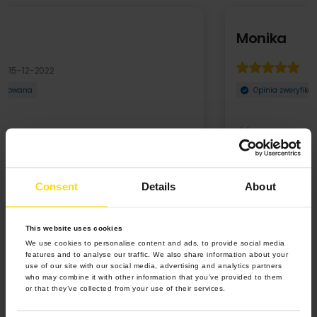
Monika
11-11-2023
Opinia zweryfikowana
Jakość fotoksiążki przerosła moje oczekiwania. Przepięknie,
starannie wykonana, świetna jakość zdjęć ...
Consent
Details
About
Rozwiń
This website uses cookies
We use cookies to personalise content and ads, to provide social media
features and to analyse our traffic. We also share information about your
use of our site with our social media, advertising and analytics partners
who may combine it with other information that you’ve provided to them
or that they’ve collected from your use of their services.
4.9 z 5.0