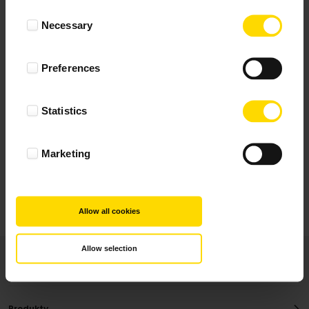
Wynik podany jest na podstawie 344 opinii.
Consent
Necessary
Selection
+ Dodaj opinie
Preferences
Zobacz wszystkie
Statistics
Wszystkie opinie pochodzą od Klientów, którzy
dokonali zakupu fotoprezentu.
Najbardziej pomocne oceny, które doradzą Ci
Marketing
najlepiej prezentuję powyżej.
Allow all cookies
Allow selection
Produkty