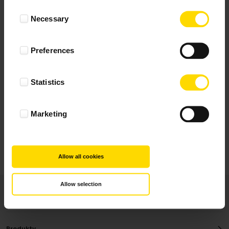
Wynik podany jest na podstawie 344 opinii.
Consent
Necessary
Selection
+ Dodaj opinie
Preferences
Zobacz wszystkie
Statistics
Wszystkie opinie pochodzą od Klientów, którzy
dokonali zakupu fotoprezentu.
Najbardziej pomocne oceny, które doradzą Ci
Marketing
najlepiej prezentuję powyżej.
Allow all cookies
Allow selection
Produkty