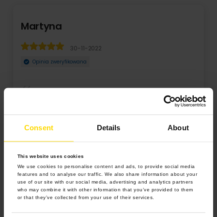
Martyna
30-11-2022
Opinia zweryfikowana
Zamówiłam fotoksiążkę na prezent dla znajomych. Wyszła
świetna. Super wykonanie, piękne kolory. Przy ...
Consent
Details
About
Rozwiń
This website uses cookies
We use cookies to personalise content and ads, to provide social media
features and to analyse our traffic. We also share information about your
use of our site with our social media, advertising and analytics partners
who may combine it with other information that you’ve provided to them
or that they’ve collected from your use of their services.
4.9 z 5.0