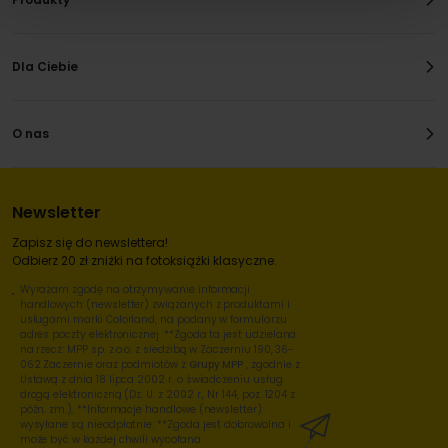
Dla Ciebie
O nas
Newsletter
Zapisz się do newslettera!
Odbierz 20 zł zniżki na fotoksiążki klasyczne.
Wyrażam zgodę na otrzymywanie informacji
handlowych (newsletter) związanych z produktami i
usługami marki Colorland, na podany w formularzu
adres poczty elektronicznej. **Zgoda ta jest udzielana
na rzecz: MPP sp. z o.o. z siedzibą w Zaczerniu 190, 36-
062 Zaczernie oraz podmiotów z
Grupy MPP
, zgodnie z
Ustawą z dnia 18 lipca 2002 r. o świadczeniu usług
drogą elektroniczną (Dz. U. z 2002 r., Nr 144, poz. 1204 z
późn. zm.). **Informacje handlowe (newsletter)
wysyłane są nieodpłatnie. **Zgoda jest dobrowolna i
może być w każdej chwili wycofana.