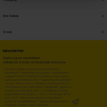
Dla Ciebie
O nas
Newsletter
Zapisz się do newslettera!
Odbierz 20 zł zniżki na fotoksiążki klasyczne.
Wyrażam zgodę na otrzymywanie informacji
handlowych (newsletter) związanych z produktami i
usługami marki Colorland, na podany w formularzu
adres poczty elektronicznej. **Zgoda ta jest udzielana
na rzecz: MPP sp. z o.o. z siedzibą w Zaczerniu 190, 36-
062 Zaczernie oraz podmiotów z
Grupy MPP
, zgodnie z
Ustawą z dnia 18 lipca 2002 r. o świadczeniu usług
drogą elektroniczną (Dz. U. z 2002 r., Nr 144, poz. 1204 z
późn. zm.). **Informacje handlowe (newsletter)
wysyłane są nieodpłatnie. **Zgoda jest dobrowolna i
może być w każdej chwili wycofana.