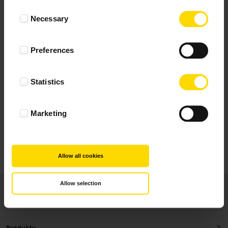
Wynik podany jest na podstawie 344 opinii.
Consent
Necessary
Selection
+ Dodaj opinie
Preferences
Zobacz wszystkie
Statistics
Wszystkie opinie pochodzą od Klientów, którzy
dokonali zakupu fotoprezentu.
Najbardziej pomocne oceny, które doradzą Ci
Marketing
najlepiej prezentuję powyżej.
Allow all cookies
Allow selection
Produkty