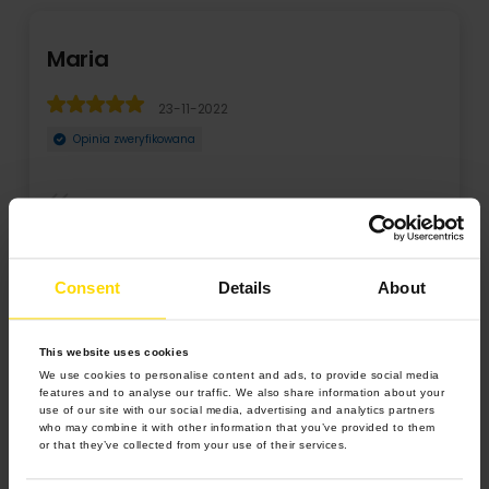
Maria
23-11-2022
Opinia zweryfikowana
Piękna przygoda na kartkach książki zapisała się
fantastycznie. Jakość: WZORCOWA Współpraca: EFEKT ...
Consent
Details
About
Rozwiń
This website uses cookies
We use cookies to personalise content and ads, to provide social media
features and to analyse our traffic. We also share information about your
use of our site with our social media, advertising and analytics partners
who may combine it with other information that you’ve provided to them
or that they’ve collected from your use of their services.
4.9 z 5.0