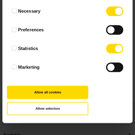
Wynik podany jest na podstawie 344 opinii.
Consent
Necessary
Selection
+ Dodaj opinie
Preferences
Zobacz wszystkie
Statistics
Wszystkie opinie pochodzą od Klientów, którzy
dokonali zakupu fotoprezentu.
Najbardziej pomocne oceny, które doradzą Ci
Marketing
najlepiej prezentuję powyżej.
Allow all cookies
Allow selection
Produkty