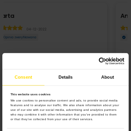
Anna
13-12-2022
Opinia zweryfikowana
Termin realizacji dokładnie taki jak podany na stronie, duży
wybór szablonów
Consent
Details
About
This website uses cookies
We use cookies to personalise content and ads, to provide social media
features and to analyse our traffic. We also share information about your
use of our site with our social media, advertising and analytics partners
who may combine it with other information that you’ve provided to them
or that they’ve collected from your use of their services.
4.9 z 5.0