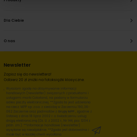
Dla Ciebie
O nas
Newsletter
Zapisz się do newslettera!
Odbierz 20 zł zniżki na fotoksiążki klasyczne.
Wyrażam zgodę na otrzymywanie informacji
handlowych (newsletter) związanych z produktami i
usługami marki Colorland, na podany w formularzu
adres poczty elektronicznej. **Zgoda ta jest udzielana
na rzecz: MPP sp. z o.o. z siedzibą w Zaczerniu 190, 36-
062 Zaczernie oraz podmiotów z
Grupy MPP
, zgodnie z
Ustawą z dnia 18 lipca 2002 r. o świadczeniu usług
drogą elektroniczną (Dz. U. z 2002 r., Nr 144, poz. 1204 z
późn. zm.). **Informacje handlowe (newsletter)
wysyłane są nieodpłatnie. **Zgoda jest dobrowolna i
może być w każdej chwili wycofana.