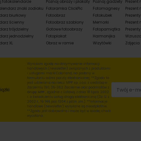
j fotokalendarze
Poznaj obrazy i plakaty
Poznaj gadżety
Prezent 
alendarz znaki zodiaku
Fotoramka ClickPic
Fotomagnesy
Prezent 
darz biurkowy
Fotoobraz
Fotokubek
Prezent
darz ścienny
Fotoobraz szablony
Memorki
Prezent 
arz trójdzielny
Gotowe fotoobrazy
Fotopamiątka
Prezenty
darz jednodzielny
Fotoplakat
Harmonijka
Wzrusza
darz XL
Obraz w ramie
Wizytówki
Zdjęcia
Wyrażam zgodę na otrzymywanie informacji
handlowych (newsletter) związanych z produktami
i usługami marki Colorland, na podany w
formularzu adres poczty elektronicznej. **Zgoda ta
jest udzielana na rzecz: MPP sp. z o.o. z siedzibą w
Zaczerniu 190, 36-062 Zaczernie oraz podmiotów z
iążki
Grupy MPP
, zgodnie z Ustawą z dnia 18 lipca 2002
r. o świadczeniu usług drogą elektroniczną (Dz. U. z
2002 r., Nr 144, poz. 1204 z późn. zm.). **Informacje
handlowe (newsletter) wysyłane są nieodpłatnie.
**Zgoda jest dobrowolna i może być w każdej chwili
wycofana.