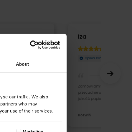
Iza
09-04-2025
Opinia zweryfikowana
About
Zamówiłam fotoksiążkę z motywem Włoch
przecudnie wykonana bardzo porządnya
yse our traffic. We also
jakość papieru szybka dos ...
cs partners who may
your use of their services.
Rozwiń
Marketing