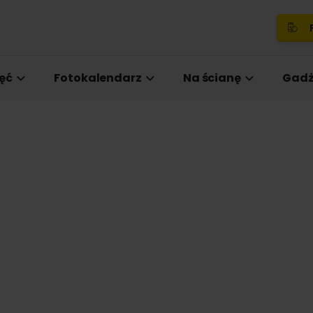
P
ęć
Fotokalendarz
Na ścianę
Gadż