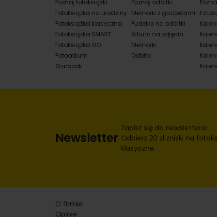
Poznaj fotoksiążki
Poznaj odbitki
Pozna
Fotoksiążka na urodziny
Memorki z gadżetami
Fotok
Fotoksiążka klasyczna
Pudełko na odbitki
Kalen
Fotoksiążka SMART
Album na zdjęcia
Kalen
Fotoksiążka GO
Memorki
Kalend
Fotoalbum
Odbitki
Kalen
Starbook
Kalen
Zapisz się do newslettera!
Newsletter
Odbierz 20 zł zniżki na fotoks
klasyczne.
O firmie
Opinie