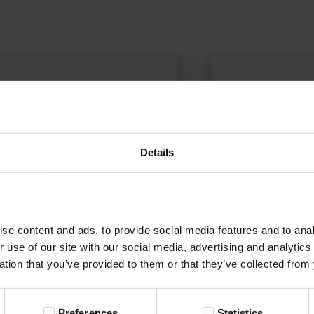
Justyna
29-08-2022
Opinia zweryfikowana
Details
Od lat korzystam z usług firmy, zaczęłam
od robienia kalendarzy na Dzień Babci i
se content and ads, to provide social media features and to anal
Dziadka, które okaz ...
r use of our site with our social media, advertising and analyti
ation that you’ve provided to them or that they’ve collected from 
Rozwiń
Preferences
Statistics