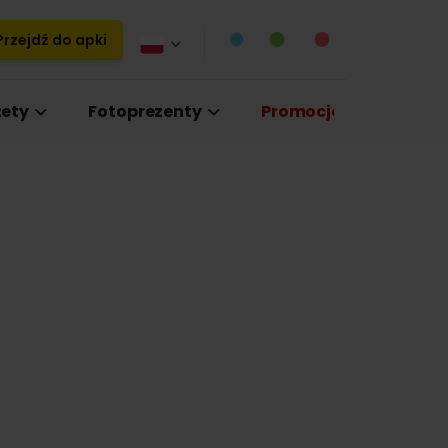
rzejdź do apki
ety
Fotoprezenty
Promocje