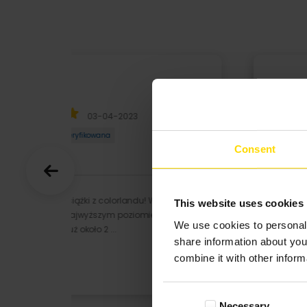
Iwona
03-10-2022
Opinia zweryfikowana
Consent
Zrobiłam w Colorlandzie kilkanaście
This website uses cookies
fotoksiążek, zawsze byłam zadowolona ale
We use cookies to personali
ostatnie dwa mnie mocno ...
share information about you
combine it with other inform
Rozwiń
Consent
Necessary
Selection