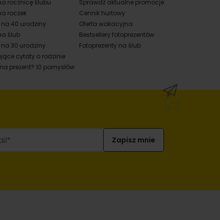
na rocznicę ślubu
Sprawdź aktualne promocje
na roczek
Cennik hurtowy
y na 40 urodziny
Oferta wakacyjna
na ślub
Bestsellery fotoprezentów
 na 30 urodziny
Fotoprezenty na ślub
jące cytaty o rodzinie
 na prezent? 10 pomysłów