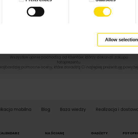
4.9 z 5.0
Wynik podany jest na podstawie 344 opinii.
+ Dodaj opinie
Zobacz wszystkie
Allow selection
Wszystkie opinie pochodzą od Klientów, którzy dokonali zakupu
fotoprezentu.
Najbardziej pomocne oceny, które doradzą Ci najlepiej prezentuję powyżej
likacja mobilna
Blog
Baza wiedzy
Realizacja i dostaw
KALENDARZ
NA ŚCIANĘ
GADŻETY
FOTOPR