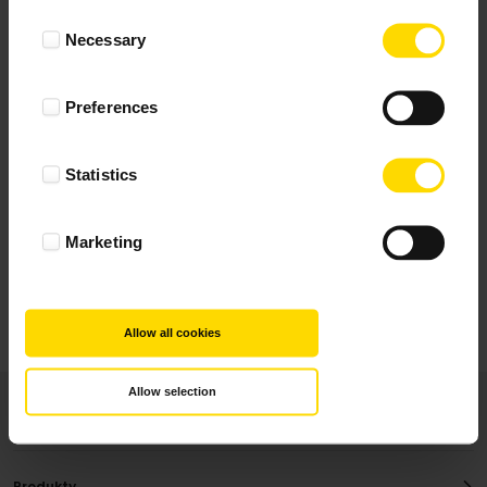
Wynik podany jest na podstawie 344 opinii.
Consent
Necessary
Selection
+ Dodaj opinie
Preferences
Zobacz wszystkie
Statistics
Wszystkie opinie pochodzą od Klientów, którzy
dokonali zakupu fotoprezentu.
Najbardziej pomocne oceny, które doradzą Ci
Marketing
najlepiej prezentuję powyżej.
Allow all cookies
Allow selection
Produkty