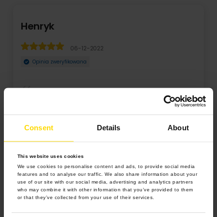
yk
Sylwia
06-12-2022
a zweryfikowana
Opinia zw
le szybko i super jakościowo. Zamawiałem ten
Dzień dobry 
 już wcześniej. No... cena poszła w gó ...
rodziny oraz 
Consent
Details
About
Rozwiń
This website uses cookies
We use cookies to personalise content and ads, to provide social media
features and to analyse our traffic. We also share information about your
use of our site with our social media, advertising and analytics partners
who may combine it with other information that you’ve provided to them
or that they’ve collected from your use of their services.
4.9 z 5.0