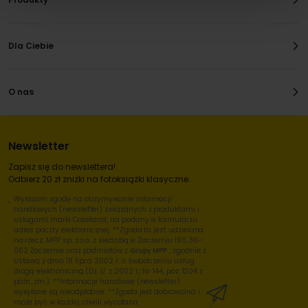
Dla Ciebie
O nas
Newsletter
Zapisz się do newslettera!
Odbierz 20 zł zniżki na fotoksiążki klasyczne.
Wyrażam zgodę na otrzymywanie informacji
handlowych (newsletter) związanych z produktami i
usługami marki Colorland, na podany w formularzu
adres poczty elektronicznej. **Zgoda ta jest udzielana
na rzecz: MPP sp. z o.o. z siedzibą w Zaczerniu 190, 36-
062 Zaczernie oraz podmiotów z
Grupy MPP
, zgodnie z
Ustawą z dnia 18 lipca 2002 r. o świadczeniu usług
drogą elektroniczną (Dz. U. z 2002 r., Nr 144, poz. 1204 z
późn. zm.). **Informacje handlowe (newsletter)
wysyłane są nieodpłatnie. **Zgoda jest dobrowolna i
może być w każdej chwili wycofana.