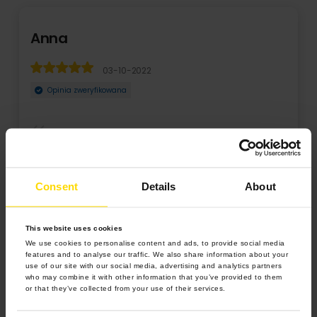
Anna
03-10-2022
Opinia zweryfikowana
Zamówienie na fotoksiążkę zrealizowano bardzo szybko a
zależało mi na czasie. Piękne wydanie albumu ...
Consent
Details
About
Rozwiń
This website uses cookies
We use cookies to personalise content and ads, to provide social media
features and to analyse our traffic. We also share information about your
use of our site with our social media, advertising and analytics partners
who may combine it with other information that you’ve provided to them
or that they’ve collected from your use of their services.
4.9 z 5.0