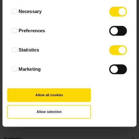
Wynik podany jest na podstawie 344 opinii.
Consent
Necessary
Selection
+ Dodaj opinie
Preferences
Zobacz wszystkie
Statistics
Wszystkie opinie pochodzą od Klientów, którzy
dokonali zakupu fotoprezentu.
Najbardziej pomocne oceny, które doradzą Ci
Marketing
najlepiej prezentuję powyżej.
Allow all cookies
Allow selection
Produkty