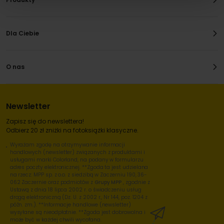
Dla Ciebie
O nas
Newsletter
Zapisz się do newslettera!
Odbierz 20 zł zniżki na fotoksiążki klasyczne.
Wyrażam zgodę na otrzymywanie informacji
handlowych (newsletter) związanych z produktami i
usługami marki Colorland, na podany w formularzu
adres poczty elektronicznej. **Zgoda ta jest udzielana
na rzecz: MPP sp. z o.o. z siedzibą w Zaczerniu 190, 36-
062 Zaczernie oraz podmiotów z
Grupy MPP
, zgodnie z
Ustawą z dnia 18 lipca 2002 r. o świadczeniu usług
drogą elektroniczną (Dz. U. z 2002 r., Nr 144, poz. 1204 z
późn. zm.). **Informacje handlowe (newsletter)
wysyłane są nieodpłatnie. **Zgoda jest dobrowolna i
może być w każdej chwili wycofana.