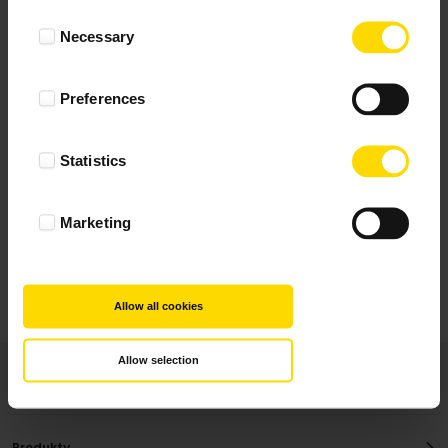
Wynik podany jest na podstawie 344 opinii.
Consent
Necessary
Selection
+ Dodaj opinie
Preferences
Zobacz wszystkie
Statistics
Wszystkie opinie pochodzą od Klientów, którzy
dokonali zakupu fotoprezentu.
Najbardziej pomocne oceny, które doradzą Ci
Marketing
najlepiej prezentuję powyżej.
Allow all cookies
Allow selection
Produkty