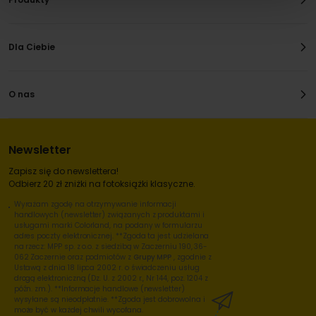
Dla Ciebie
O nas
Newsletter
Zapisz się do newslettera!
Odbierz 20 zł zniżki na fotoksiążki klasyczne.
Wyrażam zgodę na otrzymywanie informacji
handlowych (newsletter) związanych z produktami i
usługami marki Colorland, na podany w formularzu
adres poczty elektronicznej. **Zgoda ta jest udzielana
na rzecz: MPP sp. z o.o. z siedzibą w Zaczerniu 190, 36-
062 Zaczernie oraz podmiotów z
Grupy MPP
, zgodnie z
Ustawą z dnia 18 lipca 2002 r. o świadczeniu usług
drogą elektroniczną (Dz. U. z 2002 r., Nr 144, poz. 1204 z
późn. zm.). **Informacje handlowe (newsletter)
wysyłane są nieodpłatnie. **Zgoda jest dobrowolna i
może być w każdej chwili wycofana.