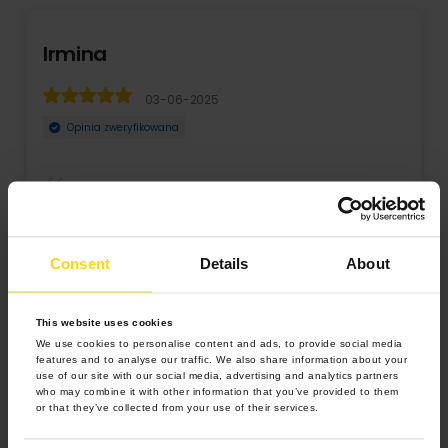
Irmina
03-06-2025
Opinia zweryfikowana
Problemy w edytorze, ale możliwe, że była to wina
przeglądarki. Edytor łatwy w obsłudze, kuszące pro ...
Consent
Details
About
Rozwiń
This website uses cookies
We use cookies to personalise content and ads, to provide social media
features and to analyse our traffic. We also share information about your
use of our site with our social media, advertising and analytics partners
who may combine it with other information that you’ve provided to them
or that they’ve collected from your use of their services.
4.9 z 5.0