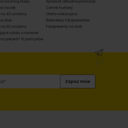
na rocznicę ślubu
Sprawdź aktualne promocje
na roczek
Cennik hurtowy
y na 40 urodziny
Oferta wakacyjna
na ślub
Bestsellery fotoprezentów
 na 30 urodziny
Fotoprezenty na ślub
jące cytaty o rodzinie
 na prezent? 10 pomysłów