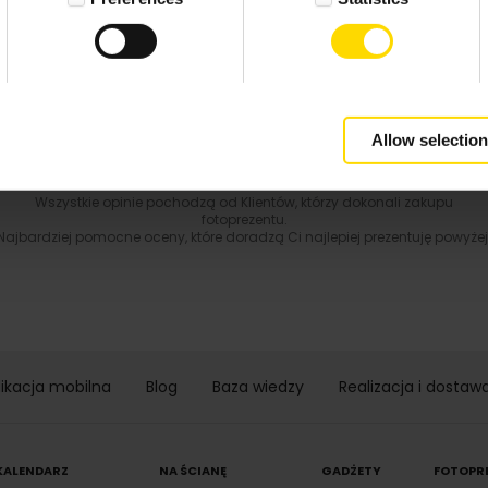
4.9 z 5.0
Wynik podany jest na podstawie 344 opinii.
+ Dodaj opinie
Zobacz wszystkie
Allow selection
Wszystkie opinie pochodzą od Klientów, którzy dokonali zakupu
fotoprezentu.
Najbardziej pomocne oceny, które doradzą Ci najlepiej prezentuję powyżej
likacja mobilna
Blog
Baza wiedzy
Realizacja i dostaw
KALENDARZ
NA ŚCIANĘ
GADŻETY
FOTOPR