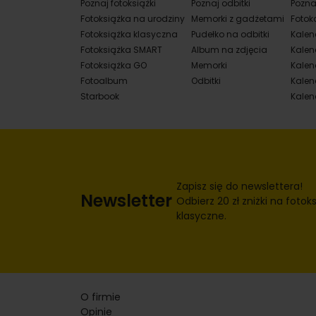
Poznaj fotoksiążki
Poznaj odbitki
Pozna
Fotoksiążka na urodziny
Memorki z gadżetami
Fotok
Fotoksiążka klasyczna
Pudełko na odbitki
Kalen
Fotoksiążka SMART
Album na zdjęcia
Kalen
Fotoksiążka GO
Memorki
Kalend
Fotoalbum
Odbitki
Kalen
Starbook
Kalen
Zapisz się do newslettera!
Newsletter
Odbierz 20 zł zniżki na fotoks
klasyczne.
O firmie
Opinie