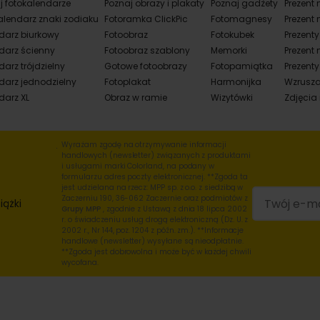
j fotokalendarze
Poznaj obrazy i plakaty
Poznaj gadżety
Prezent 
alendarz znaki zodiaku
Fotoramka ClickPic
Fotomagnesy
Prezent 
darz biurkowy
Fotoobraz
Fotokubek
Prezent
darz ścienny
Fotoobraz szablony
Memorki
Prezent 
arz trójdzielny
Gotowe fotoobrazy
Fotopamiątka
Prezenty
darz jednodzielny
Fotoplakat
Harmonijka
Wzrusza
darz XL
Obraz w ramie
Wizytówki
Zdjęcia
Wyrażam zgodę na otrzymywanie informacji
handlowych (newsletter) związanych z produktami
i usługami marki Colorland, na podany w
formularzu adres poczty elektronicznej. **Zgoda ta
jest udzielana na rzecz: MPP sp. z o.o. z siedzibą w
Zaczerniu 190, 36-062 Zaczernie oraz podmiotów z
iążki
Grupy MPP
, zgodnie z Ustawą z dnia 18 lipca 2002
r. o świadczeniu usług drogą elektroniczną (Dz. U. z
2002 r., Nr 144, poz. 1204 z późn. zm.). **Informacje
handlowe (newsletter) wysyłane są nieodpłatnie.
**Zgoda jest dobrowolna i może być w każdej chwili
wycofana.