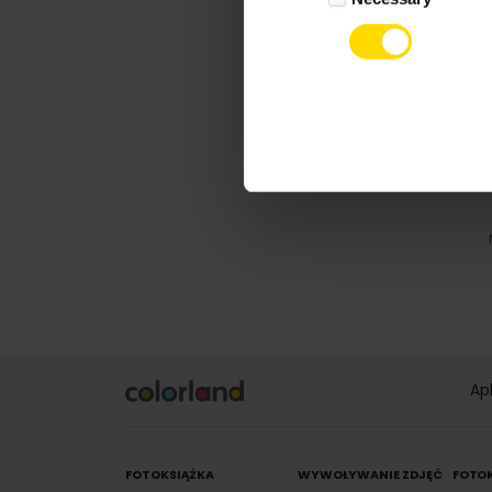
Ap
FOTOKSIĄŻKA
WYWOŁYWANIE ZDJĘĆ
FOTO