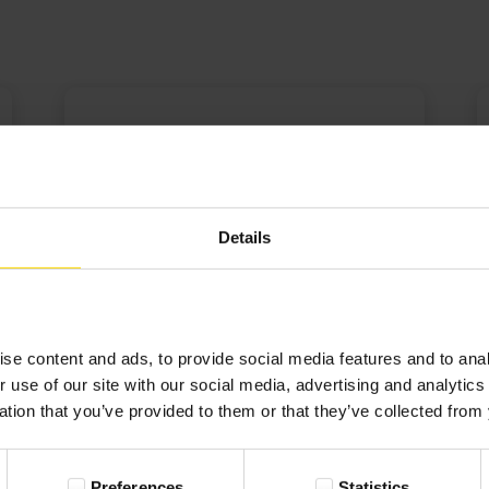
Barbara Jerzykowska
Barbara Jerzykowska
11-03-2023
11-03-2023
Opinia zweryfikowana
Opinia zweryfikowana
Details
Już wielokrotnie korzystałam z usugi
Już wielokrotnie korzystałam z usugi
Colorlandu i zawsze byłam zadowolona z
Colorlandu i zawsze byłam zadowolona z
se content and ads, to provide social media features and to anal
efektu. Zdarzyło się, że ...
efektu. Zdarzyło się, że ...
r use of our site with our social media, advertising and analyti
ation that you’ve provided to them or that they’ve collected from 
Rozwiń
Rozwiń
Preferences
Statistics