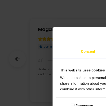
Magda
10-07-2022
Opinia zweryfikowana
Consent
Jestem bardzo zadowolona. Szybko, ładnie
This website uses cookies
i solidnie.dziekuje.
We use cookies to personali
share information about you
combine it with other inform
Consent
Necessary
Selection