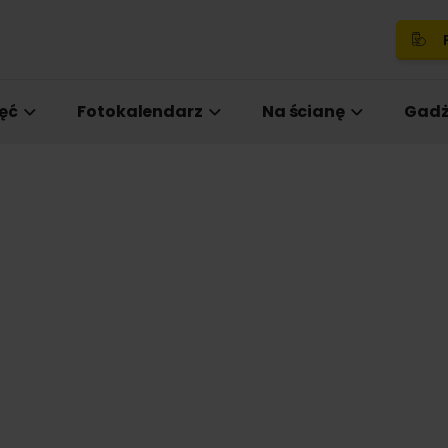
P
ęć
Fotokalendarz
Na ścianę
Gadż