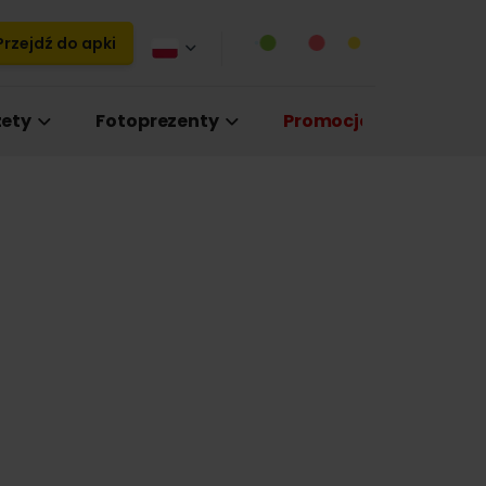
rzejdź do apki
ety
Fotoprezenty
Promocje