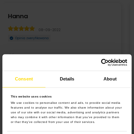
Natalia
09-02-2022
Opinia zweryfikowana
igdy
Jeżeli planujesz stworzyć swoj album rodzinny, lub
pamiątkę z wakacji to tylko z Colorland
Consent
Details
About
This website uses cookies
We use cookies to personalise content and ads, to provide social media
features and to analyse our traffic. We also share information about your
use of our site with our social media, advertising and analytics partners
who may combine it with other information that you’ve provided to them
or that they’ve collected from your use of their services.
4.9 z 5.0