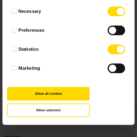
Wynik podany jest na podstawie 344 opinii.
Consent
Necessary
Selection
+ Dodaj opinie
Preferences
Zobacz wszystkie
Statistics
Wszystkie opinie pochodzą od Klientów, którzy
dokonali zakupu fotoprezentu.
Najbardziej pomocne oceny, które doradzą Ci
Marketing
najlepiej prezentuję powyżej.
Allow all cookies
Allow selection
Produkty