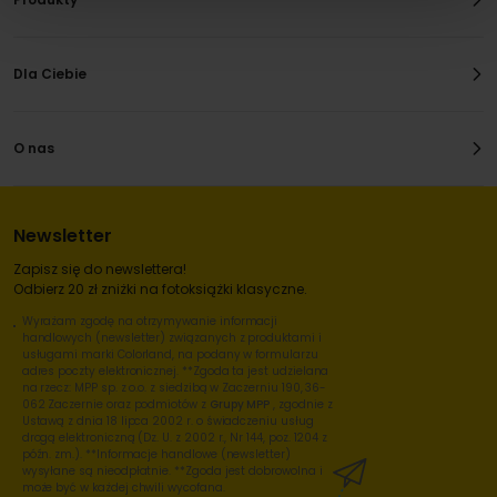
Dla Ciebie
O nas
Newsletter
Zapisz się do newslettera!
Odbierz 20 zł zniżki na fotoksiążki klasyczne.
Wyrażam zgodę na otrzymywanie informacji
handlowych (newsletter) związanych z produktami i
usługami marki Colorland, na podany w formularzu
adres poczty elektronicznej. **Zgoda ta jest udzielana
na rzecz: MPP sp. z o.o. z siedzibą w Zaczerniu 190, 36-
062 Zaczernie oraz podmiotów z
Grupy MPP
, zgodnie z
Ustawą z dnia 18 lipca 2002 r. o świadczeniu usług
drogą elektroniczną (Dz. U. z 2002 r., Nr 144, poz. 1204 z
późn. zm.). **Informacje handlowe (newsletter)
wysyłane są nieodpłatnie. **Zgoda jest dobrowolna i
może być w każdej chwili wycofana.