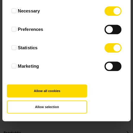
Wynik podany jest na podstawie 344 opinii.
Consent
Necessary
Selection
+ Dodaj opinie
Preferences
Zobacz wszystkie
Statistics
Wszystkie opinie pochodzą od Klientów, którzy
dokonali zakupu fotoprezentu.
Najbardziej pomocne oceny, które doradzą Ci
Marketing
najlepiej prezentuję powyżej.
Allow all cookies
Allow selection
Produkty