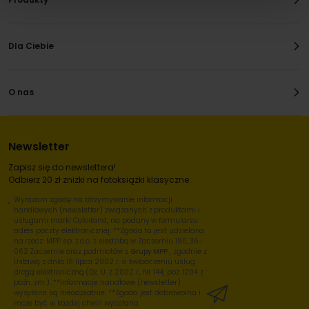
Dla Ciebie
O nas
Newsletter
Zapisz się do newslettera!
Odbierz 20 zł zniżki na fotoksiążki klasyczne.
Wyrażam zgodę na otrzymywanie informacji
handlowych (newsletter) związanych z produktami i
usługami marki Colorland, na podany w formularzu
adres poczty elektronicznej. **Zgoda ta jest udzielana
na rzecz: MPP sp. z o.o. z siedzibą w Zaczerniu 190, 36-
062 Zaczernie oraz podmiotów z
Grupy MPP
, zgodnie z
Ustawą z dnia 18 lipca 2002 r. o świadczeniu usług
drogą elektroniczną (Dz. U. z 2002 r., Nr 144, poz. 1204 z
późn. zm.). **Informacje handlowe (newsletter)
wysyłane są nieodpłatnie. **Zgoda jest dobrowolna i
może być w każdej chwili wycofana.