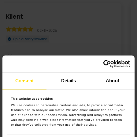
Sylwia
15-12-2022
Opinia zweryfikowana
Szybka realizacja, wszystko bezproblemowo. Już projektuje
kolejne foto książki. Polecam
Consent
Details
About
This website uses cookies
We use cookies to personalise content and ads, to provide social media
features and to analyse our traffic. We also share information about your
use of our site with our social media, advertising and analytics partners
who may combine it with other information that you’ve provided to them
or that they’ve collected from your use of their services.
4.9 z 5.0