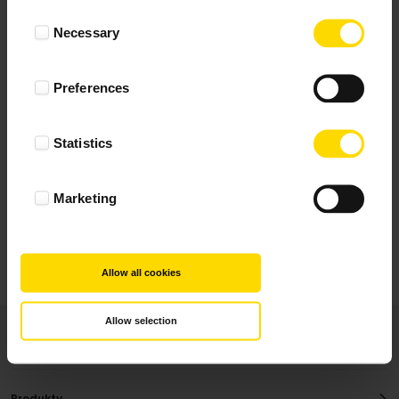
Wynik podany jest na podstawie 117 opinii.
Consent
Necessary
Selection
+ Dodaj opinie
Preferences
Zobacz wszystkie
Statistics
Wszystkie opinie pochodzą od Klientów, którzy
dokonali zakupu fotoprezentu.
Najbardziej pomocne oceny, które doradzą Ci
Marketing
najlepiej prezentuję powyżej.
Allow all cookies
Allow selection
Produkty