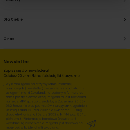
Dla Ciebie
O nas
Newsletter
Zapisz się do newslettera!
Odbierz 20 zł zniżki na fotoksiążki klasyczne.
Wyrażam zgodę na otrzymywanie informacji
handlowych (newsletter) związanych z produktami i
usługami marki Colorland, na podany w formularzu
adres poczty elektronicznej. **Zgoda ta jest udzielana
na rzecz: MPP sp. z o.o. z siedzibą w Zaczerniu 190, 36-
062 Zaczernie oraz podmiotów z
Grupy MPP
, zgodnie z
Ustawą z dnia 18 lipca 2002 r. o świadczeniu usług
drogą elektroniczną (Dz. U. z 2002 r., Nr 144, poz. 1204 z
późn. zm.). **Informacje handlowe (newsletter)
wysyłane są nieodpłatnie. **Zgoda jest dobrowolna i
może być w każdej chwili wycofana.