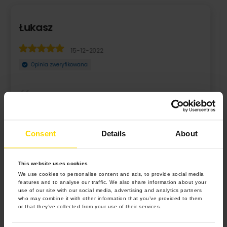
Sylwia
15-12-2022
Opinia zweryfikowana
 roku :) jeszcze nigdy
Co roku zamawiam kalendarz na Dzień Ba
Świetny prezent.
Consent
Details
About
This website uses cookies
We use cookies to personalise content and ads, to provide social media
features and to analyse our traffic. We also share information about your
use of our site with our social media, advertising and analytics partners
who may combine it with other information that you’ve provided to them
or that they’ve collected from your use of their services.
4.9 z 5.0