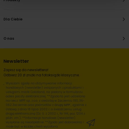
Dla Ciebie
O nas
Newsletter
Zapisz się do newslettera!
Odbierz 20 zł zniżki na fotoksiążki klasyczne.
Wyrażam zgodę na otrzymywanie informacji
handlowych (newsletter) związanych z produktami i
usługami marki Colorland, na podany w formularzu
adres poczty elektronicznej. **Zgoda ta jest udzielana
na rzecz: MPP sp. z o.o. z siedzibą w Zaczerniu 190, 36-
062 Zaczernie oraz podmiotów z
Grupy MPP
, zgodnie z
Ustawą z dnia 18 lipca 2002 r. o świadczeniu usług
drogą elektroniczną (Dz. U. z 2002 r., Nr 144, poz. 1204 z
późn. zm.). **Informacje handlowe (newsletter)
wysyłane są nieodpłatnie. **Zgoda jest dobrowolna i
może być w każdej chwili wycofana.