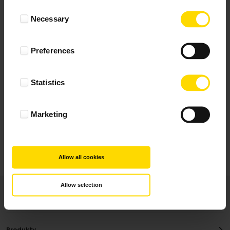
Wynik podany jest na podstawie 117 opinii.
Consent
Necessary
Selection
+ Dodaj opinie
Preferences
Zobacz wszystkie
Statistics
Wszystkie opinie pochodzą od Klientów, którzy
dokonali zakupu fotoprezentu.
Najbardziej pomocne oceny, które doradzą Ci
Marketing
najlepiej prezentuję powyżej.
Allow all cookies
Allow selection
Produkty