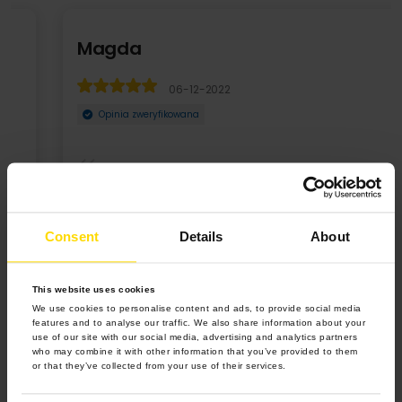
Magda
06-12-2022
Opinia zweryfikowana
Fajna propozycja dla osób, które nie chcą mieć na ścianie
np. kalendarza drukowanego masowo, ale coś ...
Consent
Details
About
Rozwiń
This website uses cookies
We use cookies to personalise content and ads, to provide social media
features and to analyse our traffic. We also share information about your
use of our site with our social media, advertising and analytics partners
who may combine it with other information that you’ve provided to them
or that they’ve collected from your use of their services.
4.9 z 5.0