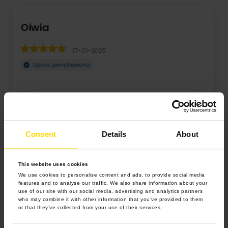
Ewa
06-12-2022
Opinia zweryfikowana
a
Jakość usług i produktów na najwyższym poziomie.
Consent
Details
About
This website uses cookies
We use cookies to personalise content and ads, to provide social media
features and to analyse our traffic. We also share information about your
use of our site with our social media, advertising and analytics partners
who may combine it with other information that you’ve provided to them
or that they’ve collected from your use of their services.
4.9 z 5.0