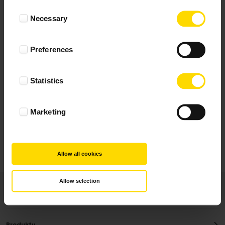
Wynik podany jest na podstawie 117 opinii.
Consent
Necessary
Selection
+ Dodaj opinie
Preferences
Zobacz wszystkie
Statistics
Wszystkie opinie pochodzą od Klientów, którzy
dokonali zakupu fotoprezentu.
Najbardziej pomocne oceny, które doradzą Ci
Marketing
najlepiej prezentuję powyżej.
Allow all cookies
Allow selection
Produkty