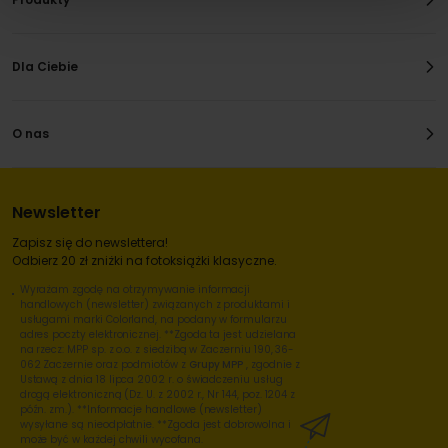
Dla Ciebie
O nas
Newsletter
Zapisz się do newslettera!
Odbierz 20 zł zniżki na fotoksiążki klasyczne.
Wyrażam zgodę na otrzymywanie informacji
handlowych (newsletter) związanych z produktami i
usługami marki Colorland, na podany w formularzu
adres poczty elektronicznej. **Zgoda ta jest udzielana
na rzecz: MPP sp. z o.o. z siedzibą w Zaczerniu 190, 36-
062 Zaczernie oraz podmiotów z
Grupy MPP
, zgodnie z
Ustawą z dnia 18 lipca 2002 r. o świadczeniu usług
drogą elektroniczną (Dz. U. z 2002 r., Nr 144, poz. 1204 z
późn. zm.). **Informacje handlowe (newsletter)
wysyłane są nieodpłatnie. **Zgoda jest dobrowolna i
może być w każdej chwili wycofana.