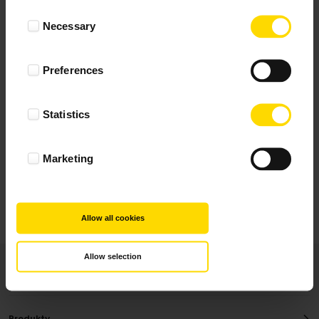
Wynik podany jest na podstawie 117 opinii.
Consent
Necessary
Selection
+ Dodaj opinie
Preferences
Zobacz wszystkie
Statistics
Wszystkie opinie pochodzą od Klientów, którzy
dokonali zakupu fotoprezentu.
Najbardziej pomocne oceny, które doradzą Ci
Marketing
najlepiej prezentuję powyżej.
Allow all cookies
Allow selection
Produkty