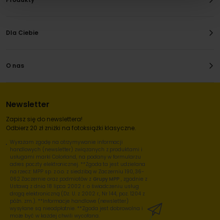
Dla Ciebie
O nas
Newsletter
Zapisz się do newslettera!
Odbierz 20 zł zniżki na fotoksiążki klasyczne.
Wyrażam zgodę na otrzymywanie informacji
handlowych (newsletter) związanych z produktami i
usługami marki Colorland, na podany w formularzu
adres poczty elektronicznej. **Zgoda ta jest udzielana
na rzecz: MPP sp. z o.o. z siedzibą w Zaczerniu 190, 36-
062 Zaczernie oraz podmiotów z
Grupy MPP
, zgodnie z
Ustawą z dnia 18 lipca 2002 r. o świadczeniu usług
drogą elektroniczną (Dz. U. z 2002 r., Nr 144, poz. 1204 z
późn. zm.). **Informacje handlowe (newsletter)
wysyłane są nieodpłatnie. **Zgoda jest dobrowolna i
może być w każdej chwili wycofana.