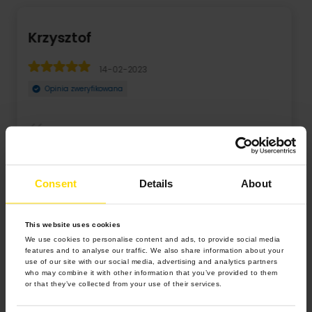
Agata
19-10-2022
Opinia zweryfikowana
Na tą stronę trafiłam przypadkiem, szukając pomysłu na
..
kalendarz biurkowy. Zaskoczył mnie ogromny po ...
Consent
Details
About
Rozwiń
This website uses cookies
We use cookies to personalise content and ads, to provide social media
features and to analyse our traffic. We also share information about your
use of our site with our social media, advertising and analytics partners
who may combine it with other information that you’ve provided to them
or that they’ve collected from your use of their services.
4.9 z 5.0