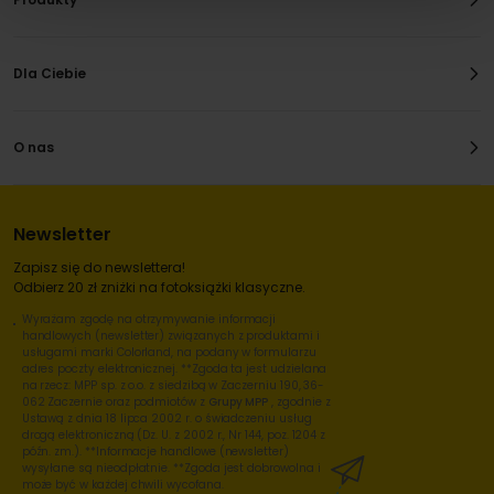
Dla Ciebie
O nas
Newsletter
Zapisz się do newslettera!
Odbierz 20 zł zniżki na fotoksiążki klasyczne.
Wyrażam zgodę na otrzymywanie informacji
handlowych (newsletter) związanych z produktami i
usługami marki Colorland, na podany w formularzu
adres poczty elektronicznej. **Zgoda ta jest udzielana
na rzecz: MPP sp. z o.o. z siedzibą w Zaczerniu 190, 36-
062 Zaczernie oraz podmiotów z
Grupy MPP
, zgodnie z
Ustawą z dnia 18 lipca 2002 r. o świadczeniu usług
drogą elektroniczną (Dz. U. z 2002 r., Nr 144, poz. 1204 z
późn. zm.). **Informacje handlowe (newsletter)
wysyłane są nieodpłatnie. **Zgoda jest dobrowolna i
może być w każdej chwili wycofana.