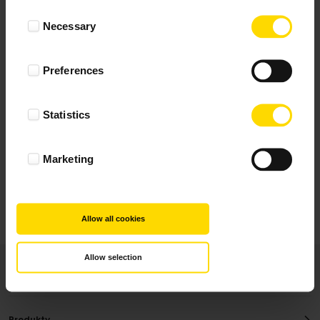
Wynik podany jest na podstawie 117 opinii.
Consent
Necessary
Selection
+ Dodaj opinie
Preferences
Zobacz wszystkie
Statistics
Wszystkie opinie pochodzą od Klientów, którzy
dokonali zakupu fotoprezentu.
Najbardziej pomocne oceny, które doradzą Ci
Marketing
najlepiej prezentuję powyżej.
Allow all cookies
Allow selection
Produkty