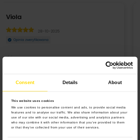
Super
23-11-2021
Opinia zweryfikowana
Fajne
Consent
Details
About
This website uses cookies
We use cookies to personalise content and ads, to provide social media
features and to analyse our traffic. We also share information about your
use of our site with our social media, advertising and analytics partners
who may combine it with other information that you’ve provided to them
or that they’ve collected from your use of their services.
4.9 z 5.0