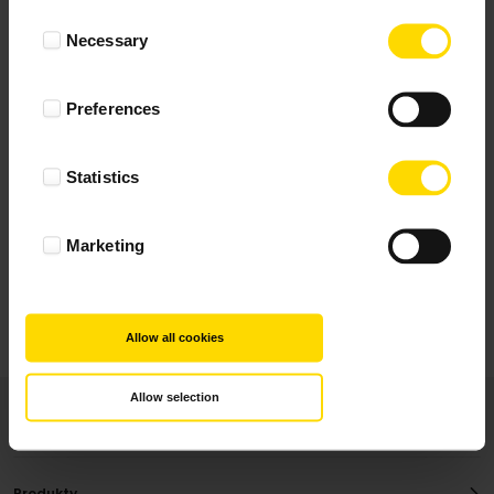
Wynik podany jest na podstawie 117 opinii.
Consent
Necessary
Selection
+ Dodaj opinie
Preferences
Zobacz wszystkie
Statistics
Wszystkie opinie pochodzą od Klientów, którzy
dokonali zakupu fotoprezentu.
Najbardziej pomocne oceny, które doradzą Ci
Marketing
najlepiej prezentuję powyżej.
Allow all cookies
Allow selection
Produkty