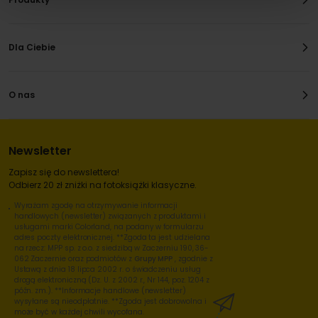
Dla Ciebie
O nas
Newsletter
Zapisz się do newslettera!
Odbierz 20 zł zniżki na fotoksiążki klasyczne.
Wyrażam zgodę na otrzymywanie informacji
handlowych (newsletter) związanych z produktami i
usługami marki Colorland, na podany w formularzu
adres poczty elektronicznej. **Zgoda ta jest udzielana
na rzecz: MPP sp. z o.o. z siedzibą w Zaczerniu 190, 36-
062 Zaczernie oraz podmiotów z
Grupy MPP
, zgodnie z
Ustawą z dnia 18 lipca 2002 r. o świadczeniu usług
drogą elektroniczną (Dz. U. z 2002 r., Nr 144, poz. 1204 z
późn. zm.). **Informacje handlowe (newsletter)
wysyłane są nieodpłatnie. **Zgoda jest dobrowolna i
może być w każdej chwili wycofana.