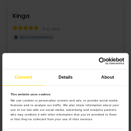
Kinga
11-12-2022
Opinia zweryfikowana
Kolejny rok zamawiam u Was kalendarze ,znów pójdą jako
część prezentu dla najbliższych, wiem ze z pe ...
Consent
Details
About
Rozwiń
This website uses cookies
We use cookies to personalise content and ads, to provide social media
features and to analyse our traffic. We also share information about your
use of our site with our social media, advertising and analytics partners
who may combine it with other information that you’ve provided to them
or that they’ve collected from your use of their services.
4.9 z 5.0