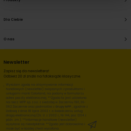
Dla Ciebie
O nas
Newsletter
Zapisz się do newslettera!
Odbierz 20 zł zniżki na fotoksiążki klasyczne.
Wyrażam zgodę na otrzymywanie informacji
handlowych (newsletter) związanych z produktami i
usługami marki Colorland, na podany w formularzu
adres poczty elektronicznej. **Zgoda ta jest udzielana
na rzecz: MPP sp. z o.o. z siedzibą w Zaczerniu 190, 36-
062 Zaczernie oraz podmiotów z
Grupy MPP
, zgodnie z
Ustawą z dnia 18 lipca 2002 r. o świadczeniu usług
drogą elektroniczną (Dz. U. z 2002 r., Nr 144, poz. 1204 z
późn. zm.). **Informacje handlowe (newsletter)
wysyłane są nieodpłatnie. **Zgoda jest dobrowolna i
może być w każdej chwili wycofana.