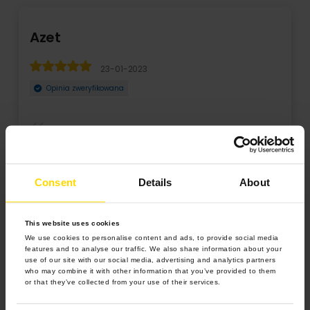
t
Oktaw
23-01-2023
inia zweryfikowana
Opinia 
łam 2 kalendarze dla babci i dziadka. Jestem
Wykonanie
 mile zaskoczona prostotą projektowania kal ...
Cena w pro
Consent
Details
About
ń
Rozwiń
This website uses cookies
We use cookies to personalise content and ads, to provide social media
features and to analyse our traffic. We also share information about your
use of our site with our social media, advertising and analytics partners
who may combine it with other information that you’ve provided to them
or that they’ve collected from your use of their services.
4.9 z 5.0