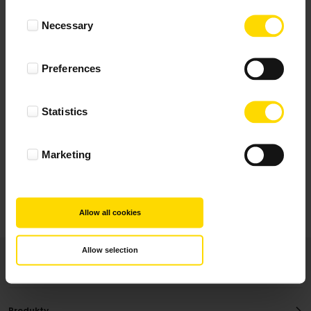
Wynik podany jest na podstawie 117 opinii.
Consent
Necessary
Selection
+ Dodaj opinie
Preferences
Zobacz wszystkie
Statistics
Wszystkie opinie pochodzą od Klientów, którzy
dokonali zakupu fotoprezentu.
Najbardziej pomocne oceny, które doradzą Ci
Marketing
najlepiej prezentuję powyżej.
Allow all cookies
Allow selection
Produkty