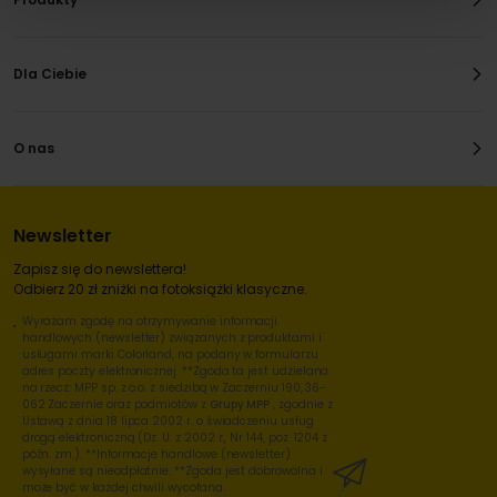
Dla Ciebie
O nas
Newsletter
Zapisz się do newslettera!
Odbierz 20 zł zniżki na fotoksiążki klasyczne.
Wyrażam zgodę na otrzymywanie informacji
handlowych (newsletter) związanych z produktami i
usługami marki Colorland, na podany w formularzu
adres poczty elektronicznej. **Zgoda ta jest udzielana
na rzecz: MPP sp. z o.o. z siedzibą w Zaczerniu 190, 36-
062 Zaczernie oraz podmiotów z
Grupy MPP
, zgodnie z
Ustawą z dnia 18 lipca 2002 r. o świadczeniu usług
drogą elektroniczną (Dz. U. z 2002 r., Nr 144, poz. 1204 z
późn. zm.). **Informacje handlowe (newsletter)
wysyłane są nieodpłatnie. **Zgoda jest dobrowolna i
może być w każdej chwili wycofana.