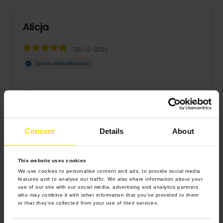
Alicja
05-12-2022
Opinia zweryfikowana
Doskonałą jakość kalendarza. Można zaznaczyć własne
daty. Super program do dodawania zdjęć do kalend ...
Consent
Details
About
Rozwiń
This website uses cookies
We use cookies to personalise content and ads, to provide social media
features and to analyse our traffic. We also share information about your
use of our site with our social media, advertising and analytics partners
who may combine it with other information that you’ve provided to them
or that they’ve collected from your use of their services.
4.9 z 5.0