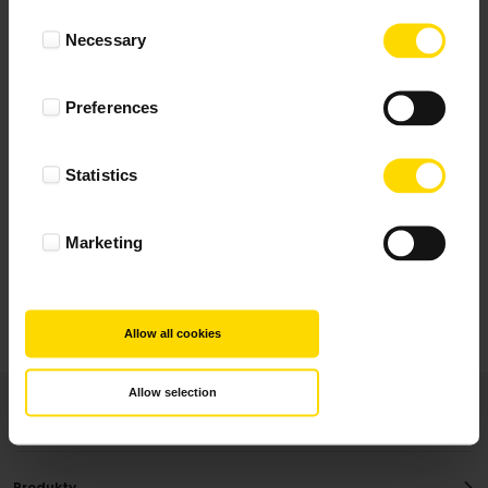
Wynik podany jest na podstawie 117 opinii.
Consent
Necessary
Selection
+ Dodaj opinie
Preferences
Zobacz wszystkie
Statistics
Wszystkie opinie pochodzą od Klientów, którzy
dokonali zakupu fotoprezentu.
Najbardziej pomocne oceny, które doradzą Ci
Marketing
najlepiej prezentuję powyżej.
Allow all cookies
Allow selection
Produkty