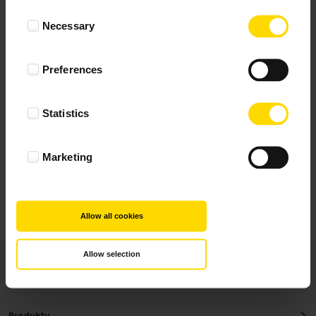
Wynik podany jest na podstawie 117 opinii.
Consent
Necessary
Selection
+ Dodaj opinie
Preferences
Zobacz wszystkie
Statistics
Wszystkie opinie pochodzą od Klientów, którzy
dokonali zakupu fotoprezentu.
Najbardziej pomocne oceny, które doradzą Ci
Marketing
najlepiej prezentuję powyżej.
Allow all cookies
Allow selection
Produkty