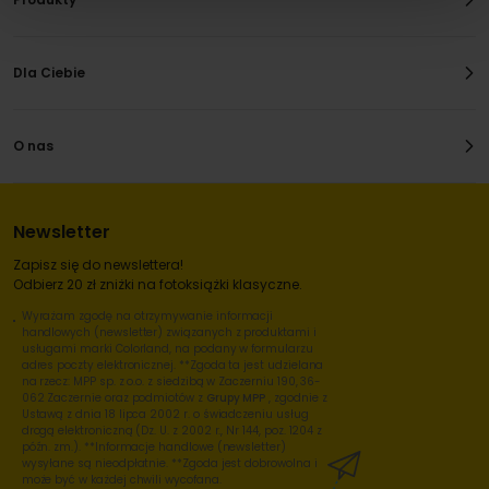
Dla Ciebie
O nas
Newsletter
Zapisz się do newslettera!
Odbierz 20 zł zniżki na fotoksiążki klasyczne.
Wyrażam zgodę na otrzymywanie informacji
handlowych (newsletter) związanych z produktami i
usługami marki Colorland, na podany w formularzu
adres poczty elektronicznej. **Zgoda ta jest udzielana
na rzecz: MPP sp. z o.o. z siedzibą w Zaczerniu 190, 36-
062 Zaczernie oraz podmiotów z
Grupy MPP
, zgodnie z
Ustawą z dnia 18 lipca 2002 r. o świadczeniu usług
drogą elektroniczną (Dz. U. z 2002 r., Nr 144, poz. 1204 z
późn. zm.). **Informacje handlowe (newsletter)
wysyłane są nieodpłatnie. **Zgoda jest dobrowolna i
może być w każdej chwili wycofana.