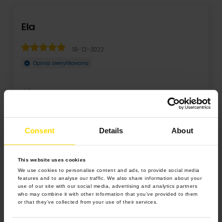
Ela
18-12-2022
Opinia zweryfikowana
Robicie fantastyczną robotę. Jeśli nawet zdjęcie jest
niedoskonałe to w ramkach czy z klipardami w W ...
Consent
Details
About
Rozwiń
This website uses cookies
We use cookies to personalise content and ads, to provide social media
features and to analyse our traffic. We also share information about your
use of our site with our social media, advertising and analytics partners
who may combine it with other information that you’ve provided to them
or that they’ve collected from your use of their services.
4.9 z 5.0