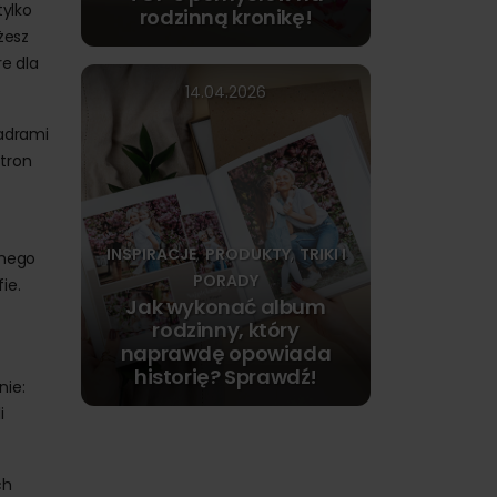
tylko
rodzinną kronikę!
żesz
re dla
14.04.2026
kadrami
tron
INSPIRACJE
PRODUKTY
TRIKI I
,
,
snego
PORADY
ie.
Jak wykonać album
rodzinny, który
naprawdę opowiada
historię? Sprawdź!
nie:
i
ch