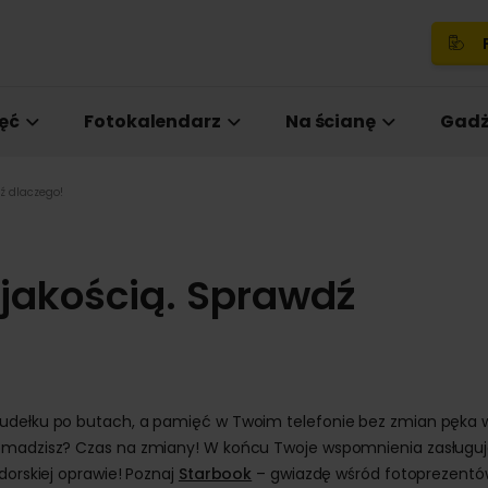
P
ęć
Fotokalendarz
Na ścianę
Gadż
dź dlaczego!
 jakością. Sprawdź
pudełku po butach, a pamięć w Twoim telefonie bez zmian pęka 
romadzisz? Czas na zmiany! W końcu Twoje wspomnienia zasługu
dorskiej oprawie! Poznaj
Starbook
– gwiazdę wśród fotoprezentó