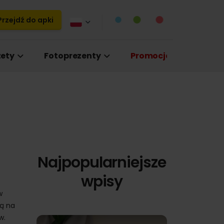
rzejdź do apki
ety
Fotoprezenty
Promocje
Najpopularniejsze
wpisy
w
ją na
w.