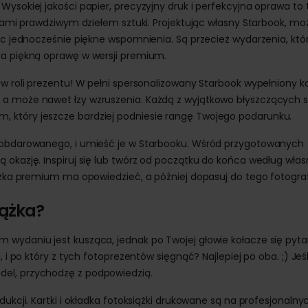
ysokiej jakości papier, precyzyjny druk i perfekcyjna oprawa to 
ęciami prawdziwym dziełem sztuki. Projektując własny Starbook, mo
ząc jednocześnie piękne wspomnienia. Są przecież wydarzenia, któ
na piękną oprawę w wersji premium.
 w roli prezentu! W pełni spersonalizowany Starbook wypełniony 
 a może nawet łzy wzruszenia. Każdą z wyjątkowo błyszczących s
 który jeszcze bardziej podniesie rangę Twojego podarunku.
u obdarowanego, i umieść je w Starbooku. Wśród przygotowanych
 okazję. Inspiruj się lub twórz od początku do końca według wła
iążka premium ma opowiedzieć, a później dopasuj do tego fotograf
iążka?
 wydaniu jest kusząca, jednak po Twojej głowie kołacze się pyta
 i po który z tych fotoprezentów sięgnąć? Najlepiej po oba. ;) Jeśl
el, przychodzę z podpowiedzią.
dukcji. Kartki i okładka fotoksiążki drukowane są na profesjonalny