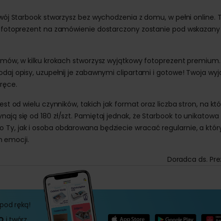
swój Starbook stworzysz bez wychodzenia z domu, w pełni online. 
wy fotoprezent na zamówienie dostarczony zostanie pod wskazany
lemów, w kilku krokach stworzysz wyjątkowy fotoprezent premium.
odaj opisy, uzupełnij je zabawnymi clipartami i gotowe! Twoja wy
 ręce.
est od wielu czynników, takich jak format oraz liczba stron, na kt
ają się od 180 zł/szt. Pamiętaj jednak, że Starbook to unikatowa
 Ty, jak i osoba obdarowana będziecie wracać regularnie, a któr
 emocji.
Doradca ds. Pr
pod ręką!
O
i twórz