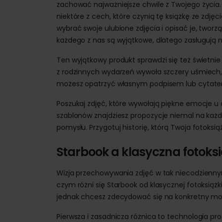
zachować najważniejsze chwile z Twojego życia. W
niektóre z cech, które czynią tę książkę ze zdj
wybrać swoje ulubione zdjęcia i opisać je, twor
każdego z nas są wyjątkowe, dlatego zasługują 
Ten wyjątkowy produkt sprawdzi się też świetnie
z rodzinnych wydarzeń wywoła szczery uśmiech,
możesz opatrzyć własnym podpisem lub cytatem,
Poszukaj zdjęć, które wywołają piękne emocje 
szablonów znajdziesz propozycje niemal na każdą
pomysłu. Przygotuj historię, którą Twoja fotoks
Starbook a klasyczna fotoks
Wizja przechowywania zdjęć w tak niecodziennym
czym różni się Starbook od klasycznej fotoksiążki,
jednak chcesz zdecydować się na konkretny mod
Pierwsza i zasadnicza różnica to technologia pro