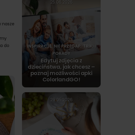
25.06.2026
w nasze
imy
ia do
INSPIRACJE
NIE PRZEGAP
TRIKI I
,
,
PORADY
Edytuj zdjęcia z
dzieciństwa, jak chcesz –
poznaj możliwości apki
ColorlandGO!
29.05.2026