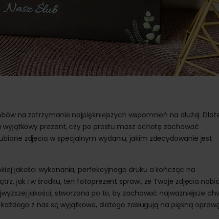
sobów na zatrzymanie najpiękniejszych wspomnień na dłużej. Dla
na wyjątkowy prezent, czy po prostu masz ochotę zachować
ubione zdjęcia w specjalnym wydaniu, jakim zdecydowanie jest
iej jakości wykonania, perfekcyjnego druku a kończąc na
, jak i w środku, ten fotoprezent sprawi, że Twoje zdjęcia nabi
wyższej jakości, stworzona po to, by zachować najważniejsze chw
a każdego z nas są wyjątkowe, dlatego zasługują na piękną opraw