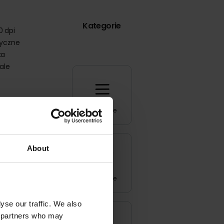
Kategorie
 dpi
tyczne
ka
ale
Wszystkie
4
About
 który
 i
rbook
Inspiracje
 że
yse our traffic. We also
cs partners who may