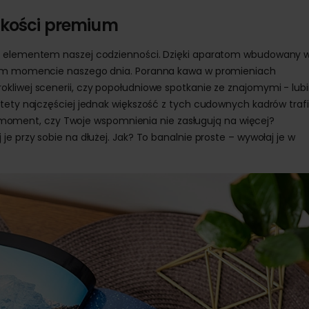
jakości premium
ym elementem naszej codzienności. Dzięki aparatom wbudowany 
żdym momencie naszego dnia. Poranna kawa w promieniach
kliwej scenerii, czy popołudniowe spotkanie ze znajomymi - lub
stety najczęściej jednak większość z tych cudownych kadrów traf
Ale moment, czy Twoje wspomnienia nie zasługują na więcej?
e przy sobie na dłużej. Jak? To banalnie proste – wywołaj je w