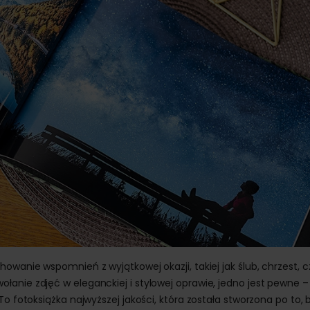
owanie wspomnień z wyjątkowej okazji, takiej jak ślub, chrzest, c
anie zdjęć w eleganckiej i stylowej oprawie, jedno jest pewne –
To fotoksiążka najwyższej jakości, która została stworzona po to, 