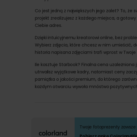
Co jest jedną z największych jego zalet? To, że 
projekt zrealizujesz z każdego miejsca, a goto
Ciebie adres.
Dzięki intuicyjnemu kreatorowi online, bez prob
Wybierz zdjęcia, które chcesz w nim umieścić, d
historia napisana zdjęciami trafi wprost w Twoje
Ile kosztuje Starbook? Finalna cena uzależniona j
utrwalisz wyjątkowe kadry, natomiast ceny zaczyn
pamiątka o jakości premium, do którego zarówno
każdym otwarciu wywoła mnóstwo pozytywnych
Twoje fotoprezenty zawsze 
Pobierz apkę ColorlandG