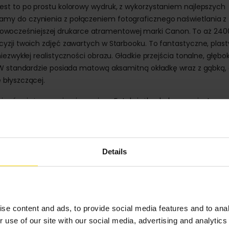
st to po prostu kolorowy wydruk, z wykorzystaniem najlepszych
my do czynienia z połączeniem fotograficznego naświetlania z
cześniejszej drukarce atramentowej marki Canon. To aż 2400
yzji twoich zdjęć zawartych w Starbooku. To fantastyczne, plas
ezwykłej realistyczności obrazu. Gładkie przejścia tonalne, głębo
 W standardzie posiada matową aksamitną okładkę wraz z gąbką, 
 błyszczącej.
się również na poziomie papieru. Fotoksiążka drukowana jest na
00 g/m2, natomiast Starbook jest drukowany na papierze
 wydaniu możesz zamówić w 6 formatach: 20×20, 24×24, 30×30, A
Details
stępny jest w 4: 20×20, 30x30 i A4 pion/poziom. Jak zdecydować,
rzebom? Przede wszystkim sprawdź, jakimi dysponujesz zdjęciami,
ją. Jeśli masz przewagę zdjęć poziomych, możesz postawić na Sta
w nim same portrety, warto sięgnąć po format A4 w pionie. Chyba,
lkości: 20x20 cm lub 30x30 cm. Wybór należy do Ciebie.
se content and ads, to provide social media features and to anal
r use of our site with our social media, advertising and analyti
a z nich pomieści od 28 do 160 stron wypełnionych Twoimi