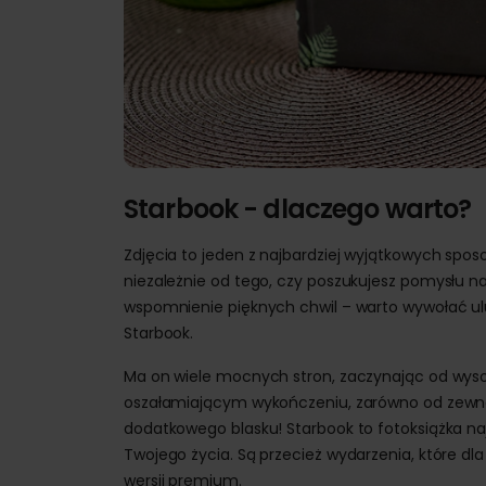
Starbook - dlaczego warto?
Zdjęcia to jeden z najbardziej wyjątkowych spo
niezależnie od tego, czy poszukujesz pomysłu 
wspomnienie pięknych chwil – warto wywołać ul
Starbook.
Ma on wiele mocnych stron, zaczynając od wysok
oszałamiającym wykończeniu, zarówno od zewnątrz
dodatkowego blasku! Starbook to fotoksiążka naj
Twojego życia. Są przecież wydarzenia, które dl
wersji premium.