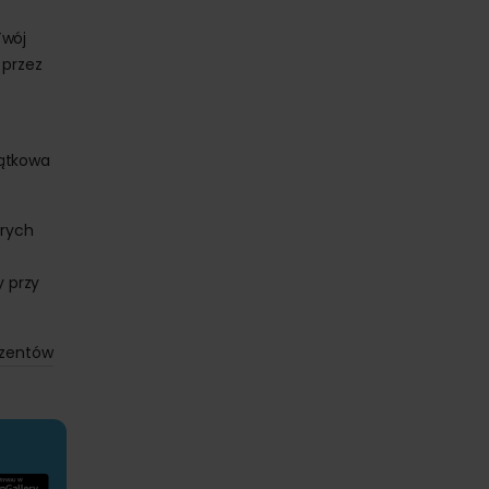
Twój
 przez
jątkowa
órych
y przy
ezentów