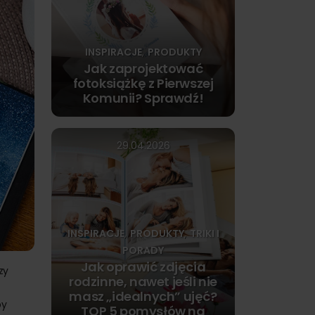
INSPIRACJE
PRODUKTY
,
Jak zaprojektować
fotoksiążkę z Pierwszej
Komunii? Sprawdź!
29.04.2026
INSPIRACJE
PRODUKTY
TRIKI I
,
,
PORADY
Jak oprawić zdjęcia
zy
rodzinne, nawet jeśli nie
masz „idealnych” ujęć?
by
TOP 5 pomysłów na