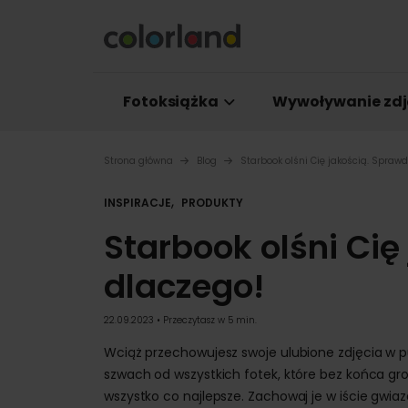
Fotoksiążka
Wywoływanie zdj
Strona główna
Blog
Starbook olśni Cię jakością. Spraw
,
INSPIRACJE
PRODUKTY
Starbook olśni Cię
dlaczego!
22.09.2023 • Przeczytasz w 5 min.
Wciąż przechowujesz swoje ulubione zdjęcia w 
szwach od wszystkich fotek, które bez końca g
wszystko co najlepsze. Zachowaj je w iście gwiaz