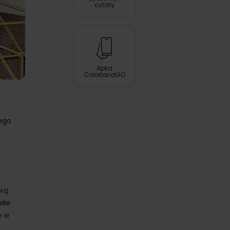
cytaty
Apka
ColorlandGO
tego
orą
ile
ę w