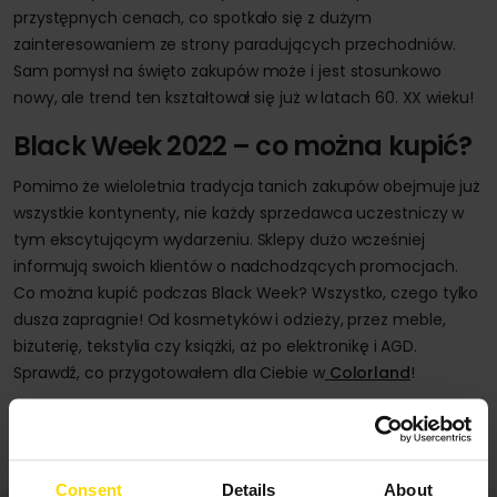
przystępnych cenach, co spotkało się z dużym
zainteresowaniem ze strony paradujących przechodniów.
Sam pomysł na święto zakupów może i jest stosunkowo
nowy, ale trend ten kształtował się już w latach 60. XX wieku!
Black Week 2022 – co można kupić?
Pomimo że wieloletnia tradycja tanich zakupów obejmuje już
wszystkie kontynenty, nie każdy sprzedawca uczestniczy w
tym ekscytującym wydarzeniu. Sklepy dużo wcześniej
informują swoich klientów o nadchodzących promocjach.
Co można kupić podczas Black Week? Wszystko, czego tylko
dusza zapragnie! Od kosmetyków i odzieży, przez meble,
biżuterię, tekstylia czy książki, aż po elektronikę i AGD.
Sprawdź, co przygotowałem dla Ciebie w
Colorland
!
Doradca ds. Prezentów
Consent
Details
About