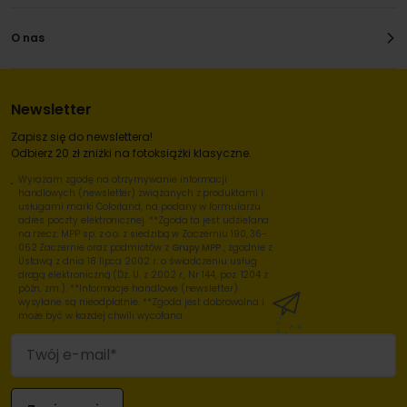
O nas
Newsletter
Zapisz się do newslettera!
Odbierz 20 zł zniżki na fotoksiążki klasyczne.
Wyrażam zgodę na otrzymywanie informacji
handlowych (newsletter) związanych z produktami i
usługami marki Colorland, na podany w formularzu
adres poczty elektronicznej. **Zgoda ta jest udzielana
na rzecz: MPP sp. z o.o. z siedzibą w Zaczerniu 190, 36-
062 Zaczernie oraz podmiotów z
Grupy MPP
, zgodnie z
Ustawą z dnia 18 lipca 2002 r. o świadczeniu usług
drogą elektroniczną (Dz. U. z 2002 r., Nr 144, poz. 1204 z
późn. zm.). **Informacje handlowe (newsletter)
wysyłane są nieodpłatnie. **Zgoda jest dobrowolna i
może być w każdej chwili wycofana.