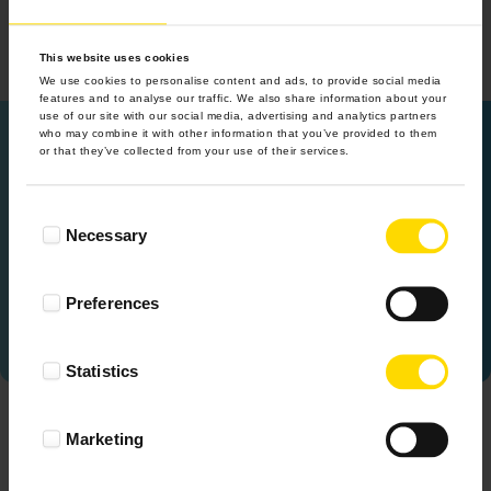
This website uses cookies
We use cookies to personalise content and ads, to provide social media
features and to analyse our traffic. We also share information about your
use of our site with our social media, advertising and analytics partners
Twoje fotoprezenty zawsze pod ręką!
who may combine it with other information that you’ve provided to them
or that they’ve collected from your use of their services.
Pobierz apkę ColorlandGO
i twórz wyjątkowe upominki,
gdziekolwiek jesteś!
Consent
Necessary
Selection
Preferences
Statistics
Udostępnij znajomym:
Marketing