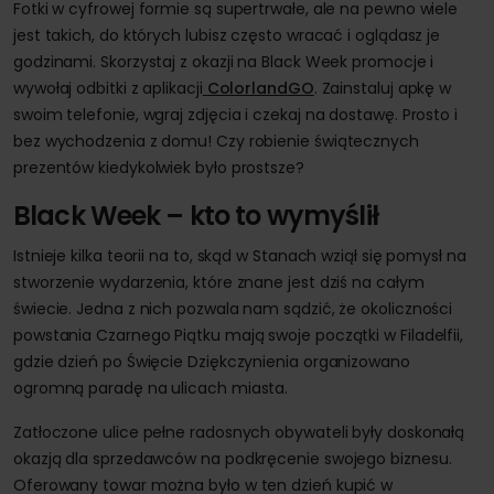
Fotki w cyfrowej formie są supertrwałe, ale na pewno wiele
jest takich, do których lubisz często wracać i oglądasz je
godzinami. Skorzystaj z okazji na Black Week promocje i
wywołaj odbitki z aplikacji
ColorlandGO
. Zainstaluj apkę w
swoim telefonie, wgraj zdjęcia i czekaj na dostawę. Prosto i
bez wychodzenia z domu! Czy robienie świątecznych
prezentów kiedykolwiek było prostsze?
Black Week – kto to wymyślił
Istnieje kilka teorii na to, skąd w Stanach wziął się pomysł na
stworzenie wydarzenia, które znane jest dziś na całym
świecie. Jedna z nich pozwala nam sądzić, że okoliczności
powstania Czarnego Piątku mają swoje początki w Filadelfii,
gdzie dzień po Święcie Dziękczynienia organizowano
ogromną paradę na ulicach miasta.
Zatłoczone ulice pełne radosnych obywateli były doskonałą
okazją dla sprzedawców na podkręcenie swojego biznesu.
Oferowany towar można było w ten dzień kupić w