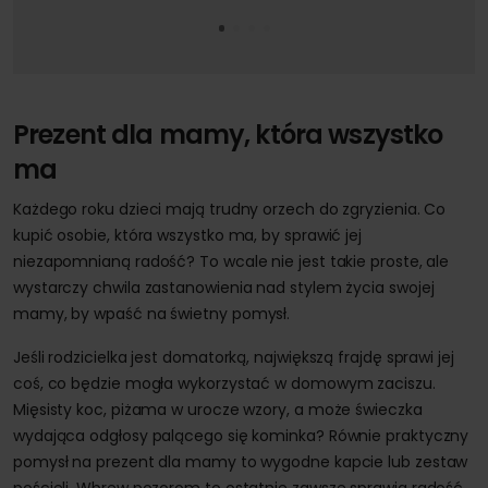
Prezent dla mamy, która wszystko
ma
Każdego roku dzieci mają trudny orzech do zgryzienia. Co
kupić osobie, która wszystko ma, by sprawić jej
niezapomnianą radość? To wcale nie jest takie proste, ale
wystarczy chwila zastanowienia nad stylem życia swojej
mamy, by wpaść na świetny pomysł.
Jeśli rodzicielka jest domatorką, największą frajdę sprawi jej
coś, co będzie mogła wykorzystać w domowym zaciszu.
Mięsisty koc, piżama w urocze wzory, a może świeczka
wydająca odgłosy palącego się kominka? Równie praktyczny
pomysł na prezent dla mamy to wygodne kapcie lub zestaw
pościeli. Wbrew pozorom to ostatnie zawsze sprawia radość,