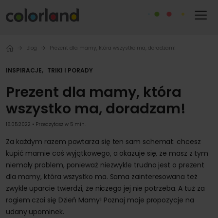
Blog
Prezent dla mamy, która wszystko ma, doradzam!
,
INSPIRACJE
TRIKI I PORADY
Prezent dla mamy, która
wszystko ma, doradzam!
16.05.2022 • Przeczytasz w 5 min.
Za każdym razem powtarza się ten sam schemat: chcesz
kupić mamie coś wyjątkowego, a okazuje się, że masz z tym
niemały problem, ponieważ niezwykle trudno jest o prezent
dla mamy, która wszystko ma. Sama zainteresowana też
zwykle uparcie twierdzi, że niczego jej nie potrzeba. A tuż za
rogiem czai się Dzień Mamy! Poznaj moje propozycje na
udany upominek.