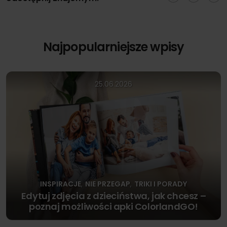
Najpopularniejsze wpisy
25.06.2026
INSPIRACJE
NIE PRZEGAP
TRIKI I PORADY
,
,
Edytuj zdjęcia z dzieciństwa, jak chcesz –
poznaj możliwości apki ColorlandGO!