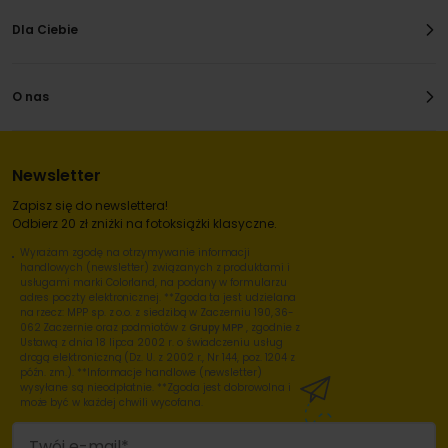
Dla Ciebie
O nas
Newsletter
Zapisz się do newslettera!
Odbierz 20 zł zniżki na fotoksiążki klasyczne.
Wyrażam zgodę na otrzymywanie informacji
handlowych (newsletter) związanych z produktami i
usługami marki Colorland, na podany w formularzu
adres poczty elektronicznej. **Zgoda ta jest udzielana
na rzecz: MPP sp. z o.o. z siedzibą w Zaczerniu 190, 36-
062 Zaczernie oraz podmiotów z
Grupy MPP
, zgodnie z
Ustawą z dnia 18 lipca 2002 r. o świadczeniu usług
drogą elektroniczną (Dz. U. z 2002 r., Nr 144, poz. 1204 z
późn. zm.). **Informacje handlowe (newsletter)
wysyłane są nieodpłatnie. **Zgoda jest dobrowolna i
może być w każdej chwili wycofana.