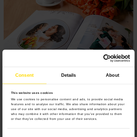
Consent
Details
About
Niezapomniany prezent dla mamy,
czyli upominek z personalizacją
This website uses cookies
Na pewno chcesz sprawić swojej mamie prezent, który
We use cookies to personalise content and ads, to provide social media
features and to analyse our traffic. We also share information about your
będzie jedyny w swoim rodzaju. Jak spośród oceanu
use of our site with our social media, advertising and analytics partners
pamiątek wyłonić podarunek, który skradnie jej serce?
who may combine it with other information that you’ve provided to them
or that they’ve collected from your use of their services.
Rozwiązaniem są upominki z personalizacją, czyli przedmioty,
które dzięki drobnym akcentom zyskują indywidualny
charakter.
Consent