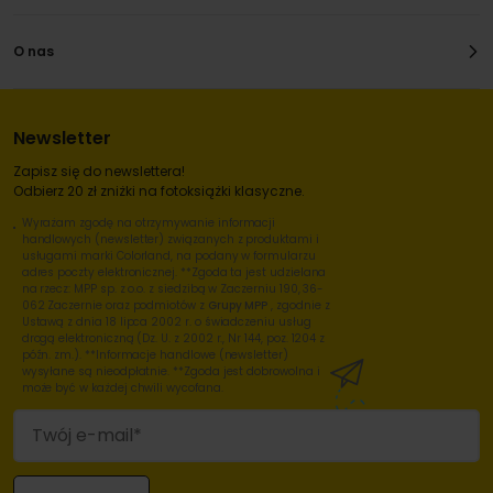
O nas
Newsletter
Zapisz się do newslettera!
Odbierz 20 zł zniżki na fotoksiążki klasyczne.
Wyrażam zgodę na otrzymywanie informacji
handlowych (newsletter) związanych z produktami i
usługami marki Colorland, na podany w formularzu
adres poczty elektronicznej. **Zgoda ta jest udzielana
na rzecz: MPP sp. z o.o. z siedzibą w Zaczerniu 190, 36-
062 Zaczernie oraz podmiotów z
Grupy MPP
, zgodnie z
Ustawą z dnia 18 lipca 2002 r. o świadczeniu usług
drogą elektroniczną (Dz. U. z 2002 r., Nr 144, poz. 1204 z
późn. zm.). **Informacje handlowe (newsletter)
wysyłane są nieodpłatnie. **Zgoda jest dobrowolna i
może być w każdej chwili wycofana.