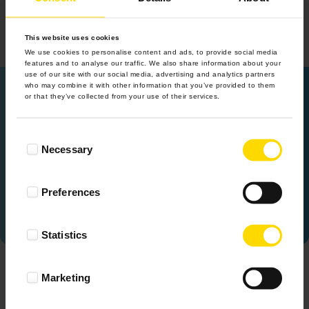
This website uses cookies
We use cookies to personalise content and ads, to provide social media
features and to analyse our traffic. We also share information about your
use of our site with our social media, advertising and analytics partners
Twoje fotoprezenty zawsze pod ręką!
who may combine it with other information that you’ve provided to them
or that they’ve collected from your use of their services.
Pobierz apkę ColorlandGO
i twórz wyjątkowe upominki,
gdziekolwiek jesteś!
Consent
Necessary
Selection
Preferences
Statistics
Udostępnij znajomym:
Marketing