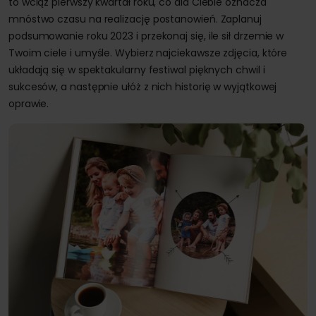
to wciąż pierwszy kwartał roku, co dla Ciebie oznacza
mnóstwo czasu na realizację postanowień. Zaplanuj
podsumowanie roku 2023 i przekonaj się, ile sił drzemie w
Twoim ciele i umyśle. Wybierz najciekawsze zdjęcia, które
układają się w spektakularny festiwal pięknych chwil i
sukcesów, a następnie ułóż z nich historię w wyjątkowej
oprawie.