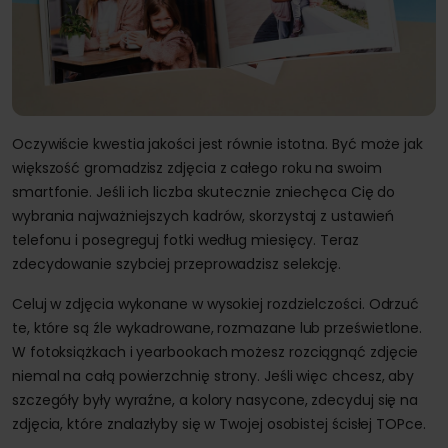
Oczywiście kwestia jakości jest równie istotna. Być może jak
większość gromadzisz zdjęcia z całego roku na swoim
smartfonie. Jeśli ich liczba skutecznie zniechęca Cię do
wybrania najważniejszych kadrów, skorzystaj z ustawień
telefonu i posegreguj fotki według miesięcy. Teraz
zdecydowanie szybciej przeprowadzisz selekcję.
Celuj w zdjęcia wykonane w wysokiej rozdzielczości. Odrzuć
te, które są źle wykadrowane, rozmazane lub prześwietlone.
W fotoksiążkach i yearbookach możesz rozciągnąć zdjęcie
niemal na całą powierzchnię strony. Jeśli więc chcesz, aby
szczegóły były wyraźne, a kolory nasycone, zdecyduj się na
zdjęcia, które znalazłyby się w Twojej osobistej ścisłej TOPce.