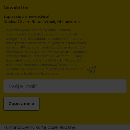
Newsletter
Zapisz się do newslettera!
Odbierz 20 zł zniżki na fotoksiążki klasyczne.
Wyrażam zgodę na otrzymywanie informacji
handlowych (newsletter) związanych z produktami i
usługami marki Colorland, na podany w formularzu
adres poczty elektronicznej. **Zgoda ta jest udzielana
na rzecz: MPP sp. z o.o. z siedzibą w Zaczerniu 190, 36-
062 Zaczernie oraz podmiotów z
Grupy MPP
, zgodnie z
Ustawą z dnia 18 lipca 2002 r. o świadczeniu usług
drogą elektroniczną (Dz. U. z 2002 r., Nr 144, poz. 1204 z
późn. zm.). **Informacje handlowe (newsletter)
wysyłane są nieodpłatnie. **Zgoda jest dobrowolna i
może być w każdej chwili wycofana.
Tu honorujemy Kartę Dużej Rodziny.