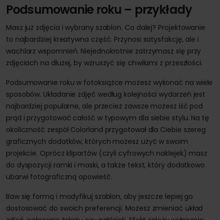
Podsumowanie roku – przykłady
Masz już zdjęcia i wybrany szablon. Co dalej? Projektowanie
to najbardziej kreatywna część. Przynosi satysfakcję, ale i
wachlarz wspomnień. Niejednokrotnie zatrzymasz się przy
zdjęciach na dłużej, by wzruszyć się chwilami z przeszłości.
Podsumowanie roku w fotoksiążce możesz wykonać na wiele
sposobów. Układanie zdjęć według kolejności wydarzeń jest
najbardziej popularne, ale przecież zawsze możesz iść pod
prąd i przygotować całość w typowym dla siebie stylu. Na tę
okoliczność zespół Colorland przygotował dla Ciebie szereg
graficznych dodatków, których możesz użyć w swoim
projekcie. Oprócz klipartów (czyli cyfrowych naklejek) masz
do dyspozycji ramki i maski, a także tekst, który dodatkowo
ubarwi fotograficzną opowieść.
Baw się formą i modyfikuj szablon, aby jeszcze lepiej go
dostosować do swoich preferencji. Możesz zmieniać układ