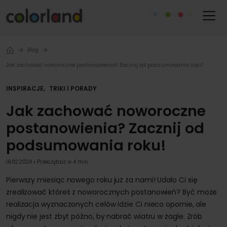
Blog
Jak zachować noworoczne postanowienia? Zacznij od podsumowania roku!
,
INSPIRACJE
TRIKI I PORADY
Jak zachować noworoczne
postanowienia? Zacznij od
podsumowania roku!
16.02.2024 • Przeczytasz w 4 min.
Pierwszy miesiąc nowego roku już za nami! Udało Ci się
zrealizować któreś z noworocznych postanowień? Być może
realizacja wyznaczonych celów idzie Ci nieco opornie, ale
nigdy nie jest zbyt późno, by nabrać wiatru w żagle. Zrób