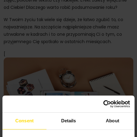
zdjęć, położenie tekstu czy naklejek. Efekt zależy wyłącznie
od Ciebie! Dlaczego warto robić podsumowanie roku?
W Twoim życiu tak wiele się dzieje, że łatwo zgubić to, co
najważniejsze. Na szczęście najpiękniejsze chwile masz
utrwalone w kadrach i to one przypominają Ci o tym, co
przyjemnego Cię spotkało w ostatnich miesiącach.
[
Consent
Details
About