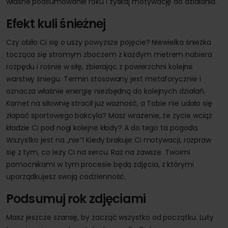
własne podsumowanie roku i zyskaj motywację do działania.
Efekt kuli śnieżnej
Czy obiło Ci się o uszy powyższe pojęcie? Niewielka śnieżka
tocząca się stromym zboczem z każdym metrem nabiera
rozpędu i rośnie w siłę, zbierając z powierzchni kolejne
warstwy śniegu. Termin stosowany jest metaforycznie i
oznacza właśnie energię niezbędną do kolejnych działań.
Karnet na siłownię stracił już ważność, a Tobie nie udało się
złapać sportowego bakcyla? Masz wrażenie, że życie wciąż
kładzie Ci pod nogi kolejne kłody? A do tego ta pogoda.
Wszystko jest na „nie”! Kiedy brakuje Ci motywacji, rozpraw
się z tym, co leży Ci na sercu. Raz na zawsze. Twoimi
pomocnikami w tym procesie będą zdjęcia, z którymi
uporządkujesz swoją codzienność.
Podsumuj rok zdjęciami
Masz jeszcze szansę, by zacząć wszystko od początku. Luty