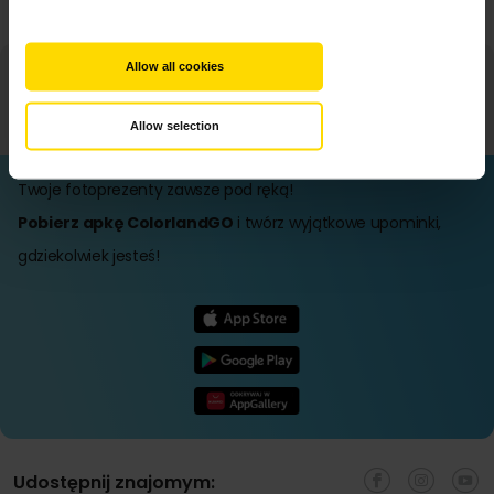
Allow all cookies
Allow selection
Twoje fotoprezenty zawsze pod ręką!
Pobierz apkę ColorlandGO
i twórz wyjątkowe upominki,
gdziekolwiek jesteś!
Udostępnij znajomym: