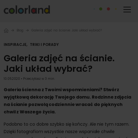
Blog
Galeria zdjęć na ścianie. Jaki układ wybrać?
,
INSPIRACJE
TRIKI I PORADY
Galeria zdjęć na ścianie.
Jaki układ wybrać?
10.05.2020 • Przeczytasz w 3 min.
Galeria ścienna z Twoimi wspomnieniami? Stwórz
wyjątkową dekorację Twojego domu. Rodzinne zdjęcia
na ścianie pozwolą codziennie wracać do pięknych
chwil z Waszego życia.
Podobno to co dobre szybko się kończy. Ale nie tym razem.
Dzięki fotografiom wszystkie nasze wspaniałe chwile