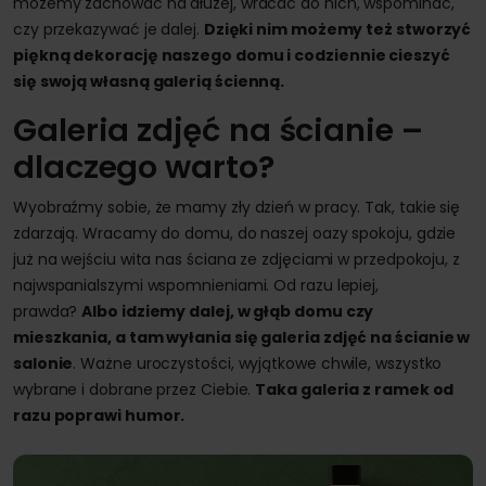
możemy zachować na dłużej, wracać do nich, wspominać,
czy przekazywać je dalej.
Dzięki nim możemy też stworzyć
piękną dekorację naszego domu i codziennie cieszyć
się swoją własną galerią ścienną.
Galeria zdjęć na ścianie –
dlaczego warto?
Wyobraźmy sobie, że mamy zły dzień w pracy. Tak, takie się
zdarzają. Wracamy do domu, do naszej oazy spokoju, gdzie
już na wejściu wita nas ściana ze zdjęciami w przedpokoju, z
najwspanialszymi wspomnieniami. Od razu lepiej,
prawda?
Albo idziemy dalej, w głąb domu czy
mieszkania, a tam wyłania się galeria zdjęć na ścianie w
salonie
. Ważne uroczystości, wyjątkowe chwile, wszystko
wybrane i dobrane przez Ciebie.
Taka galeria z ramek od
razu poprawi humor.