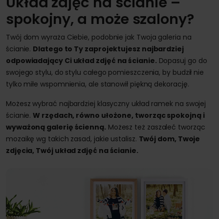
Układ zdjęć na ścianie –
spokojny, a może szalony?
Twój dom wyraża Ciebie, podobnie jak Twoja galeria na
ścianie.
Dlatego to Ty zaprojektujesz najbardziej
odpowiadający Ci układ zdjęć na ścianie.
Dopasuj go do
swojego stylu, do stylu całego pomieszczenia, by budził nie
tylko miłe wspomnienia, ale stanowił piękną dekorację.
Możesz wybrać najbardziej klasyczny układ ramek na swojej
ścianie.
W rzędach, równo ułożone, tworząc spokojną i
wyważoną galerię ścienną.
Możesz też zaszaleć tworząc
mozaikę wg takich zasad, jakie ustalisz.
Twój dom, Twoje
zdjęcia, Twój układ zdjęć na ścianie.