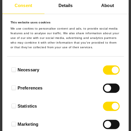
salonie czy pokoju?
Oczywiście można tradycyjnie z
Consent
Details
About
użyciem gwoździ, młotka itp. Tylko wtedy trudniej jest o
zmianę koncepcji naszej galerii zdjęć. Raz wbity gwóźdź
zostaje na dłużej, albo… zostawia dziurę.
This website uses cookies
We use cookies to personalise content and ads, to provide social media
Stawiając na zmiany układu zdjęć na ścianie tak często jak
features and to analyse our traffic. We also share information about your
use of our site with our social media, advertising and analytics partners
tylko chcemy, warto zastosować nowoczesne rozwiązania,
who may combine it with other information that you’ve provided to them
które ułatwią nam bawienie się w tworzenie coraz to nowych
or that they’ve collected from your use of their services.
galerii ściennych. Zastosowanie rzepów montażowych jest
proste, łatwe i przyjemne, zarówno podczas tworzenia naszej
Consent
galerii na ścianie, jak i podczas jej demontażu, czy zmiany
Necessary
Selection
układu.
Rób zdjęcia, zachowuj wspomnienia, wywołuj ramki,
Preferences
twórz ścienne galerie zdjęć.
Zmieniaj wygląd swojego
domu w sposób jaki najbardziej będzie Ci odpowiadał.
Statistics
Powodzenia!
Marcin, Colorland
Marketing