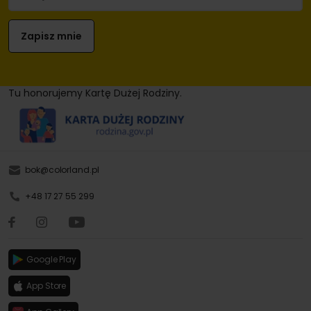
Tu honorujemy Kartę Dużej Rodziny.
bok@colorland.pl
+48 17 27 55 299
Google Play
App Store