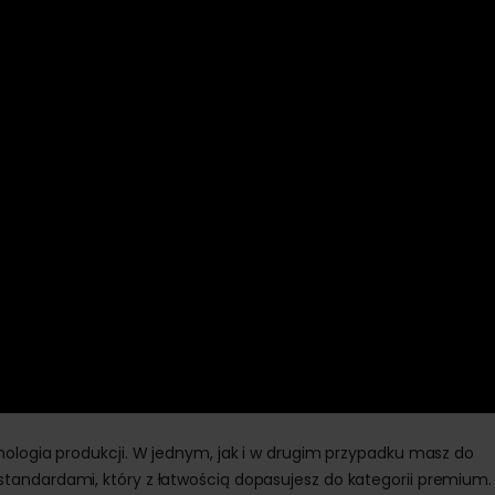
nologia produkcji. W jednym, jak i w drugim przypadku masz do
tandardami, który z łatwością dopasujesz do kategorii premium.