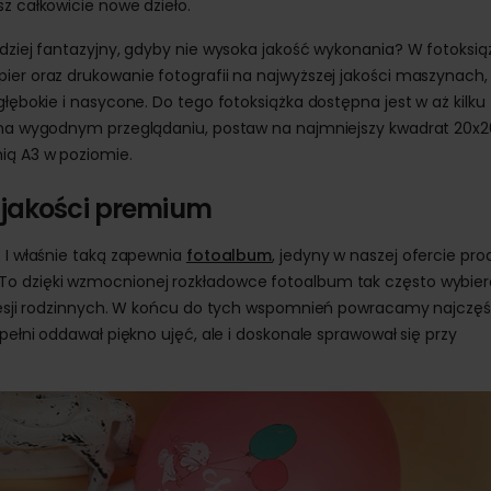
z całkowicie nowe dzieło.
rdziej fantazyjny, gdyby nie wysoka jakość wykonania? W fotoksi
ier oraz drukowanie fotografii na najwyższej jakości maszynach, 
głębokie i nasycone. Do tego fotoksiążka dostępna jest w aż kilku
i na wygodnym przeglądaniu, postaw na najmniejszy kwadrat 20x20
ią A3 w poziomie.
 jakości premium
. I właśnie taką zapewnia
fotoalbum
, jedyny w naszej ofercie pro
To dzięki wzmocnionej rozkładowce fotoalbum tak często wybie
y sesji rodzinnych. W końcu do tych wspomnień powracamy najczęś
 pełni oddawał piękno ujęć, ale i doskonale sprawował się przy