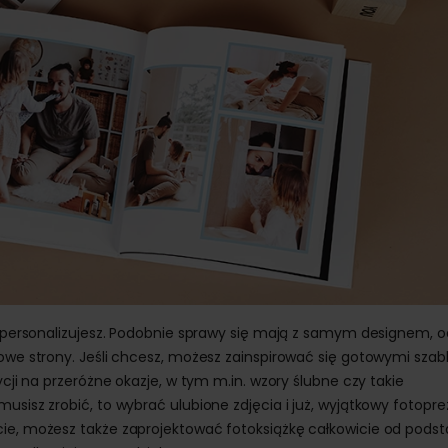
ą spersonalizujesz. Podobnie sprawy się mają z samym designem, o
cowe strony. Jeśli chcesz, możesz zainspirować się gotowymi sza
ycji na przeróżne okazje, w tym m.in. wzory ślubne czy takie
usisz zrobić, to wybrać ulubione zdjęcia i już, wyjątkowy fotopr
cie, możesz także zaprojektować fotoksiążkę całkowicie od podst