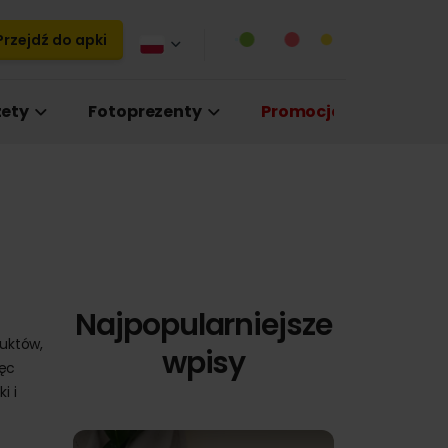
rzejdź do apki
ety
Fotoprezenty
Promocje
Najpopularniejsze
duktów,
wpisy
ięc
i i