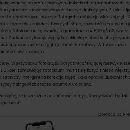
żki drukowane są na profesjonalnych drukarkach atramentowych, c
wykorzystaniem zaawansowanych maszyn drukujących. Z kolei zdj
 fotograficznym, przez co fotografie nabierają większej głębi. 
otoksiążce nie znajdziesz twardych stron, zawartość drukowana j
arty fotolabumu są twarde, o gramaturze aż 800 g/m2, wręcz
oracji. Podobnie sytuacja wygląda z okładką – choć w obu przypa
 wzbogacona została o gąbkę i laminat matowy. W fotoksiążce
laminatem błyszczącym.
eny. W przypadku fotoksiążki klasycznej oferującej niezwykle sz
szt. Z kolei zamawiając fotoalbum musisz się liczyć z nieco większ
ć stron czy inteligentna korekcja zdjęć. Taka oprawa ulubionioch 
wszyscy nałogowi zbieracze albumów Colorland.
 Pamiętaj, że niezależnie od końcowej decyzji, każdy wybór będzie
 wspomnień!
Doradca ds. Pr