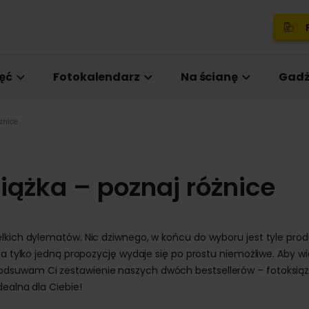
P
ęć
Fotokalendarz
Na ścianę
Gadż
żnice
iążka – poznaj różnice
elkich dylematów. Nic dziwnego, w końcu do wyboru jest tyle pro
na tylko jedną propozycję wydaje się po prostu niemożliwe. Aby w
dsuwam Ci zestawienie naszych dwóch bestsellerów – fotoksiążk
dealna dla Ciebie!