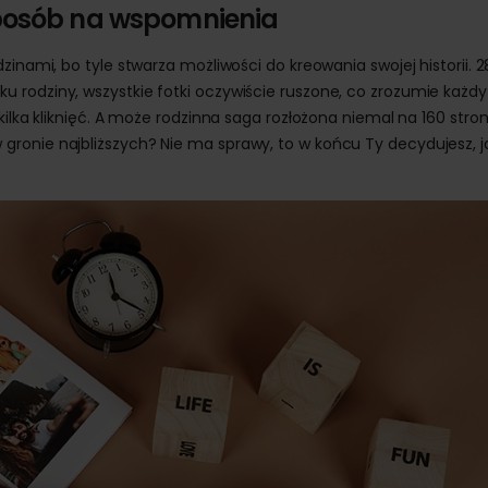
sposób na wspomnienia
dzinami, bo tyle stwarza możliwości do kreowania swojej historii. 2
 rodziny, wszystkie fotki oczywiście ruszone, co zrozumie każdy
kilka kliknięć. A może rodzinna saga rozłożona niemal na 160 stro
ronie najbliższych? Nie ma sprawy, to w końcu Ty decydujesz, j