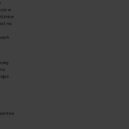
o
ęcia w
Różnice
est na
dkach
eroką
ymi
zdjeć
ezentów