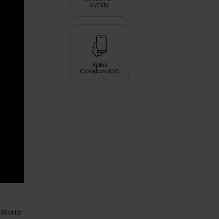
cytaty
Apka
ColorlandGO
 Warto