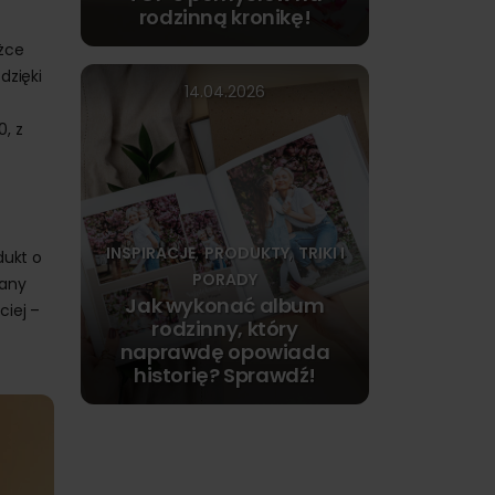
rodzinną kronikę!
ążce
dzięki
14.04.2026
, z
INSPIRACJE
PRODUKTY
TRIKI I
,
,
dukt o
PORADY
rany
Jak wykonać album
ciej –
rodzinny, który
naprawdę opowiada
historię? Sprawdź!