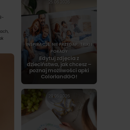
25.06.2026
8-
nach,
ak
INSPIRACJE
NIE PRZEGAP
TRIKI I
,
,
PORADY
Edytuj zdjęcia z
dzieciństwa, jak chcesz –
poznaj możliwości apki
ColorlandGO!
29.05.2026