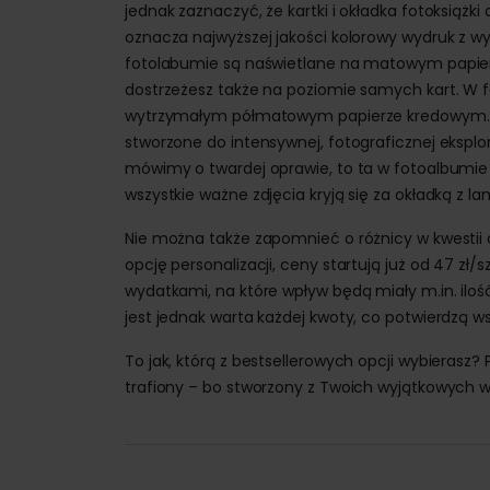
jednak zaznaczyć, że kartki i okładka fotoksią
oznacza najwyższej jakości kolorowy wydruk z 
fotolabumie są naświetlane na matowym papierze
dostrzeżesz także na poziomie samych kart. W f
wytrzymałym półmatowym papierze kredowym. K
stworzone do intensywnej, fotograficznej ekspl
mówimy o twardej oprawie, to ta w fotoalbumie
wszystkie ważne zdjęcia kryją się za okładką z 
Nie można także zapomnieć o różnicy w kwestii c
opcję personalizacji, ceny startują już od 47 zł/
wydatkami, na które wpływ będą miały m.in. iloś
jest jednak warta każdej kwoty, co potwierdzą 
To jak, którą z bestsellerowych opcji wybierasz?
trafiony – bo stworzony z Twoich wyjątkowych