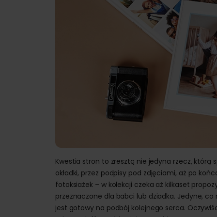
Kwestia stron to zresztą nie jedyna rzecz, któr
okładki, przez podpisy pod zdjęciami, aż po koń
fotoksiażek – w kolekcji czeka aż kilkaset propoz
przeznaczone dla babci lub dziadka. Jedyne, co m
jest gotowy na podbój kolejnego serca. Oczywiś