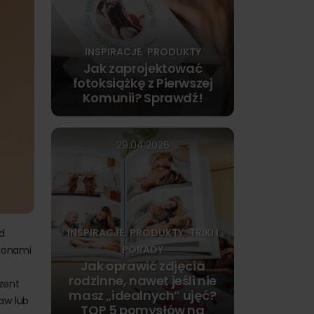
INSPIRACJE
PRODUKTY
,
Jak zaprojektować
fotoksiążkę z Pierwszej
Komunii? Sprawdź!
29.04.2026
INSPIRACJE
PRODUKTY
TRIKI I
d
,
,
PORADY
blonami
Jak oprawić zdjęcia
rodzinne, nawet jeśli nie
ezent
masz „idealnych” ujęć?
aw lub
TOP 5 pomysłów na