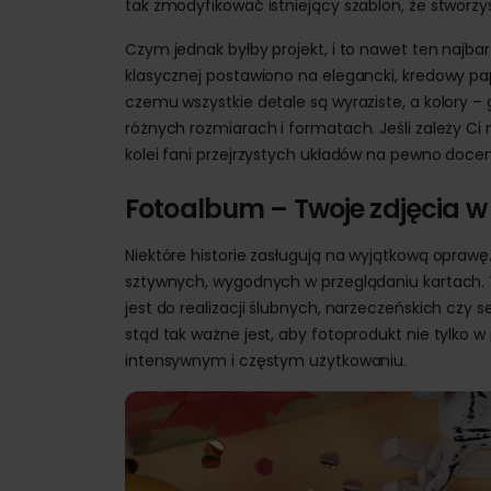
tak zmodyfikować istniejący szablon, że stworzys
Czym jednak byłby projekt, i to nawet ten najba
klasycznej postawiono na elegancki, kredowy pap
czemu wszystkie detale są wyraziste, a kolory – 
różnych rozmiarach i formatach. Jeśli zależy C
kolei fani przejrzystych układów na pewno docen
Fotoalbum – Twoje zdjęcia w
Niektóre historie zasługują na wyjątkową oprawę
sztywnych, wygodnych w przeglądaniu kartach. 
jest do realizacji ślubnych, narzeczeńskich cz
stąd tak ważne jest, aby fotoprodukt nie tylko w
intensywnym i częstym użytkowaniu.