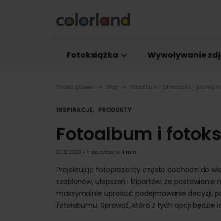
Fotoksiążka
Wywoływanie zdj
Strona główna
Blog
Fotoalbum i fotoksiążka – poznaj ró
,
INSPIRACJE
PRODUKTY
Fotoalbum i fotoks
20.12.2023 • Przeczytasz w 4 min.
Projektując fotoprezenty często dochodzi do wi
szablonów, ulepszeń i klipartów, że postawienie 
maksymalnie uprościć podejmowanie decyzji, po
fotolabumu. Sprawdź, która z tych opcji będzie i