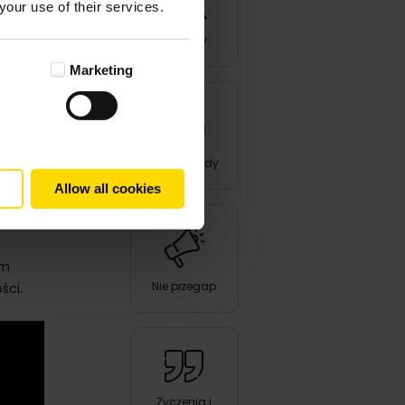
your use of their services.
Produkty
ierają
Marketing
eśli
niej.
ia
Triki i porady
Allow all cookies
um
Nie przegap
ści.
Życzenia i