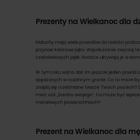
Prezenty na Wielkanoc dla dz
Maluchy mają wiele powodów do radości podczas 
przynosi kolorowe jajka. Współcześnie zwyczaj t
czekoladowych jajek. Rodzice ukrywają je w domu
W tym roku warto dać im jeszcze jeden powód d
spędzonych w rodzinnym gronie. Co to może b
znajdą się roześmiane twarze Twoich pociech? Dz
mieć coś „bardzo swojego”. Co może być lepsze
metalowych powierzchniach?
Prezent na Wielkanoc dla m