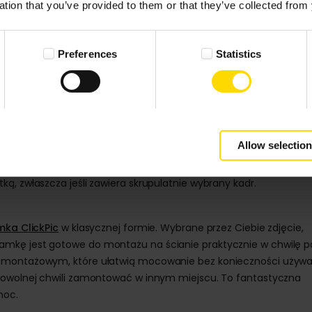
ation that you’ve provided to them or that they’ve collected from 
Preferences
Statistics
wręczane podarunki mają symboliczny charakter. Członkowie rodziny
enty grają tu mniej ważną rolę, bo liczy się przede wszystkim mo
Allow selection
rzyjemności obdarowywania najbliższych. Wręcz przeciwnie, prez
ą, zwłaszcza jeśli zawiera skrupulatnie wybrany kadr.
mka ClickPic
w klasycznej formie. Wybrane przez Ciebie zdjęcie,
amkę jest gotowe do montażu na ścianie praktycznie w chwilę p
m montażowym, które ułatwią mocowanie bez konieczności używa
 dowolnej chwili zamontować w innym miejscu. To fantastyczna
noc.