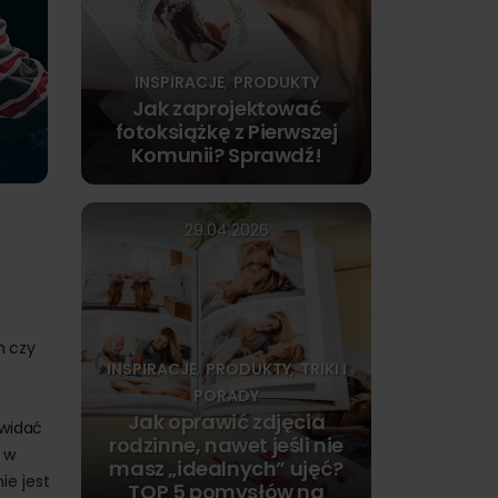
INSPIRACJE
PRODUKTY
,
Jak zaprojektować
fotoksiążkę z Pierwszej
Komunii? Sprawdź!
29.04.2026
h czy
INSPIRACJE
PRODUKTY
TRIKI I
,
,
PORADY
Jak oprawić zdjęcia
 widać
rodzinne, nawet jeśli nie
 w
masz „idealnych” ujęć?
ie jest
TOP 5 pomysłów na