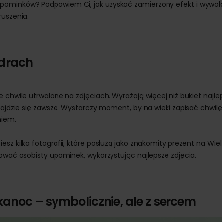
upominków? Podpowiem Ci, jak uzyskać zamierzony efekt i wywoł
ruszenia.
drach
 chwile utrwalone na zdjęciach. Wyrażają więcej niż bukiet najlep
najdzie się zawsze. Wystarczy moment, by na wieki zapisać chwilę
niem.
esz kilka fotografii, które posłużą jako znakomity prezent na Wie
tować osobisty upominek, wykorzystując najlepsze zdjęcia.
kanoc – symbolicznie, ale z sercem