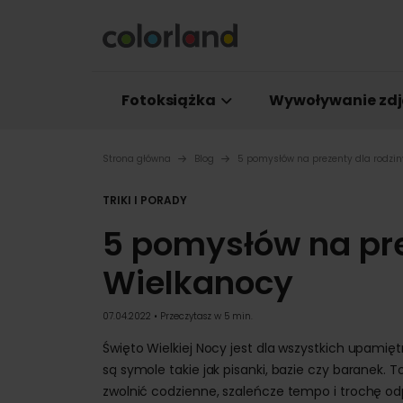
Fotoksiążka
Wywoływanie zdj
Strona główna
Blog
5 pomysłów na prezenty dla rodziny
TRIKI I PORADY
5 pomysłów na prez
Wielkanocy
07.04.2022 • Przeczytasz w 5 min.
Święto Wielkiej Nocy jest dla wszystkich upami
są symole takie jak pisanki, bazie czy baranek. T
zwolnić codzienne, szaleńcze tempo i trochę o