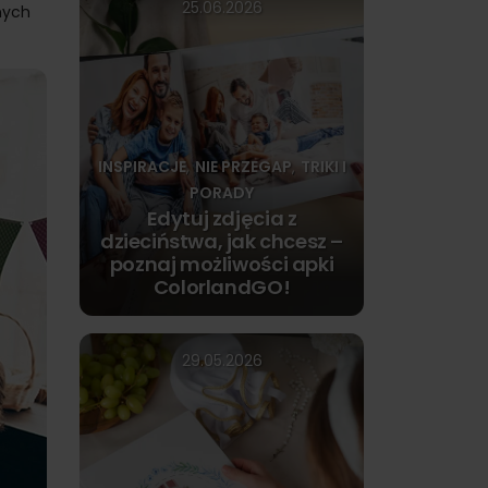
25.06.2026
nych
INSPIRACJE
NIE PRZEGAP
TRIKI I
,
,
PORADY
Edytuj zdjęcia z
dzieciństwa, jak chcesz –
poznaj możliwości apki
ColorlandGO!
29.05.2026