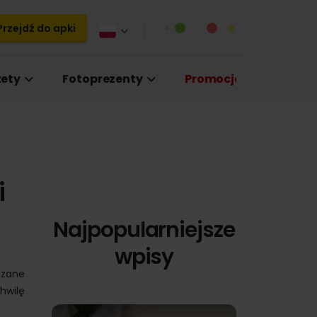
rzejdź do apki
ety
Fotoprezenty
Promocje
i
Najpopularniejsze
wpisy
ązane
chwilę