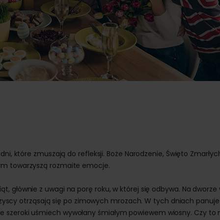
dni, które zmuszają do refleksji. Boże Narodzenie, Święto Zmarłyc
rym towarzyszą rozmaite emocje.
t, głównie z uwagi na porę roku, w której się odbywa. Na dworze
i wszyscy otrząsają się po zimowych mrozach. W tych dniach panuje
e szeroki uśmiech wywołany śmiałym powiewem wiosny. Czy to n