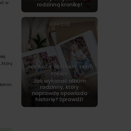
ać w
rodzinną kronikę!
14.04.2026
iej
, którą
INSPIRACJE
PRODUKTY
TRIKI I
,
,
PORADY
Jak wykonać album
lkanoc
rodzinny, który
naprawdę opowiada
historię? Sprawdź!