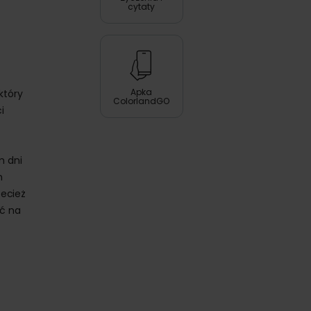
cytaty
Apka
który
ColorlandGO
i
m dni
h
zecież
ić na