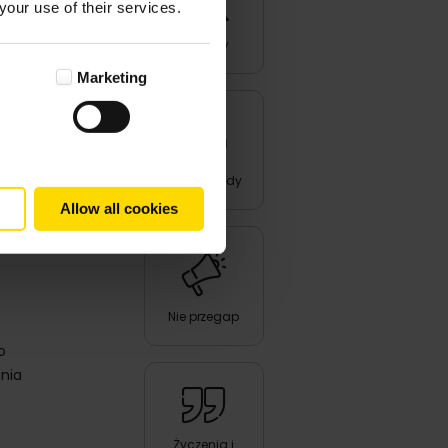
your use of their services.
Produkty
Marketing
żliwość
Triki i porady
Allow all cookies
ent na
Nie przegap
o
nia
Życzenia i