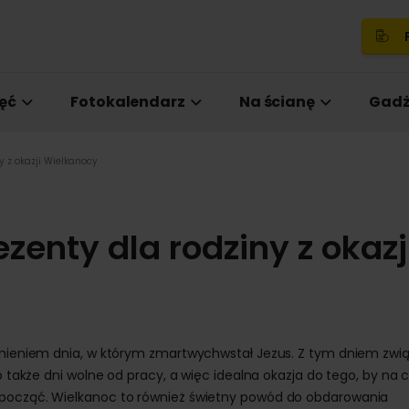
P
ęć
Fotokalendarz
Na ścianę
Gadż
 z okazji Wielkanocy
enty dla rodziny z okazj
ętnieniem dnia, w którym zmartwychwstał Jezus. Z tym dniem zwi
o także dni wolne od pracy, a więc idealna okazja do tego, by na 
dpocząć. Wielkanoc to również świetny powód do obdarowania