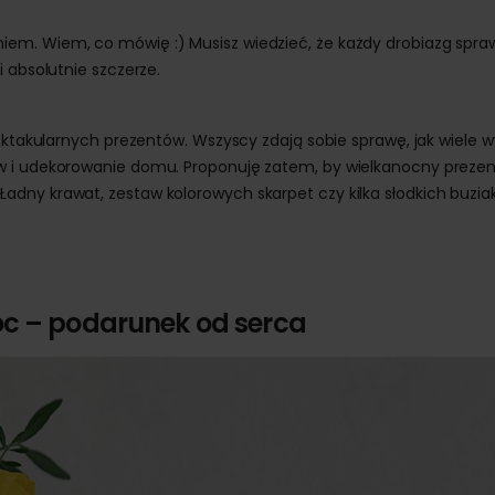
em. Wiem, co mówię :) Musisz wiedzieć, że każdy drobiazg spra
 absolutnie szczerze.
ektakularnych prezentów. Wszyscy zdają sobie sprawę, jak wiele w
w i udekorowanie domu. Proponuję zatem, by wielkanocny prezen
dny krawat, zestaw kolorowych skarpet czy kilka słodkich buzi
oc – podarunek od serca