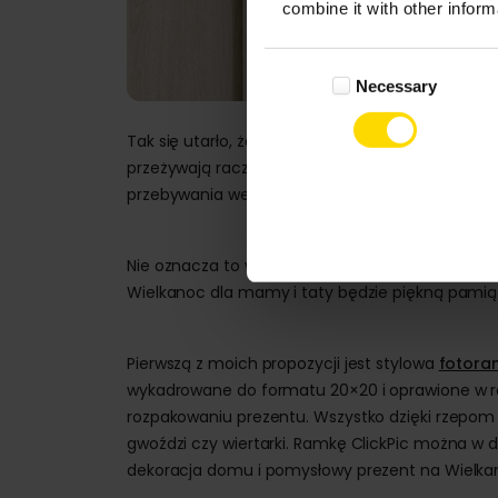
combine it with other inform
Consent
Necessary
Selection
Tak się utarło, że z okazji świąt Wielkiej Nocy 
przeżywają raczej te dni w sferze duchowej. Prez
przebywania we własnym gronie.
Nie oznacza to wcale, że trzeba rezygnować z p
Wielkanoc dla mamy i taty będzie piękną pamiątk
Pierwszą z moich propozycji jest stylowa
fotora
wykadrowane do formatu 20×20 i oprawione w r
rozpakowaniu prezentu. Wszystko dzięki rzepo
gwoździ czy wiertarki. Ramkę ClickPic można w
dekoracja domu i pomysłowy prezent na Wielka