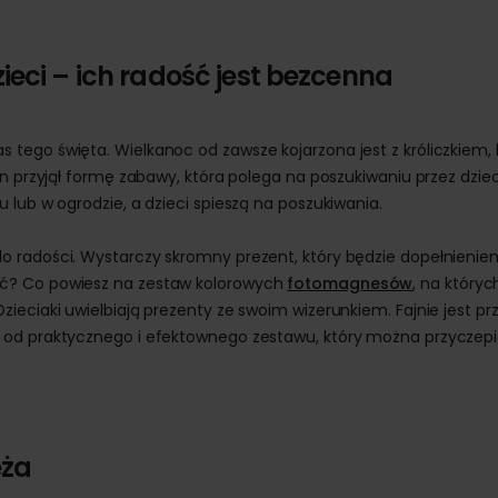
ieci – ich radość jest bezcenna
tego święta. Wielkanoc od zawsze kojarzona jest z króliczkiem, 
en przyjął formę zabawy, która polega na poszukiwaniu przez dziec
 lub w ogrodzie, a dzieci spieszą na poszukiwania.
o radości. Wystarczy skromny prezent, który będzie dopełnienie
yć? Co powiesz na zestaw kolorowych
fotomagnesów
, na któryc
ieciaki uwielbiają prezenty ze swoim wizerunkiem. Fajnie jest pr
 od praktycznego i efektownego zestawu, który można przyczep
ęża