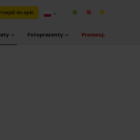
rzejdź do apki
ety
Fotoprezenty
Promocje