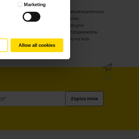
Marketing
EZENTY
PROMOCJE
na rocznicę ślubu
Sprawdź aktualne promocje
na roczek
Cennik hurtowy
y na 40 urodziny
Oferta wakacyjna
na ślub
Bestsellery fotoprezentów
 na 30 urodziny
Fotoprezenty na ślub
Allow all cookies
jące cytaty o rodzinie
 na prezent? 10 pomysłów