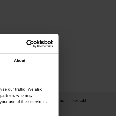
About
yse our traffic. We also
cs partners who may
a
Cennik
Status zamówienia
Kontakt
your use of their services.