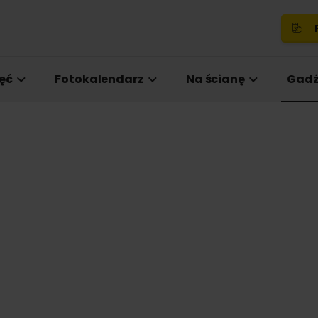
P
ęć
Fotokalendarz
Na ścianę
Gadż