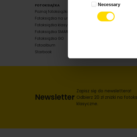
Necessary
Selection
FOTOKSIĄŻKA
WYWOŁYWANIE ZDJĘĆ
FOTO
Poznaj fotoksiążki
Poznaj odbitki
Pozna
Fotoksiążka na urodziny
Memorki z gadżetami
Fotok
Fotoksiążka klasyczna
Pudełko na odbitki
Kalen
Fotoksiążka SMART
Album na zdjęcia
Kalen
Fotoksiążka GO
Memorki
Kalend
Fotoalbum
Odbitki
Kalen
Starbook
Kalen
Zapisz się do newslettera!
Newsletter
Odbierz 20 zł zniżki na fotoks
klasyczne.