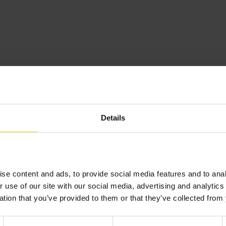
Details
se content and ads, to provide social media features and to anal
r use of our site with our social media, advertising and analyti
likacja mobilna
Blog
Baza wiedzy
Realizacja i dostaw
ation that you’ve provided to them or that they’ve collected from 