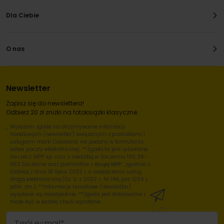
Dla Ciebie
O nas
Newsletter
Zapisz się do newslettera!
Odbierz 20 zł zniżki na fotoksiążki klasyczne.
Wyrażam zgodę na otrzymywanie informacji
handlowych (newsletter) związanych z produktami i
usługami marki Colorland, na podany w formularzu
adres poczty elektronicznej. **Zgoda ta jest udzielana
na rzecz: MPP sp. z o.o. z siedzibą w Zaczerniu 190, 36-
062 Zaczernie oraz podmiotów z
Grupy MPP
, zgodnie z
Ustawą z dnia 18 lipca 2002 r. o świadczeniu usług
drogą elektroniczną (Dz. U. z 2002 r., Nr 144, poz. 1204 z
późn. zm.). **Informacje handlowe (newsletter)
wysyłane są nieodpłatnie. **Zgoda jest dobrowolna i
może być w każdej chwili wycofana.