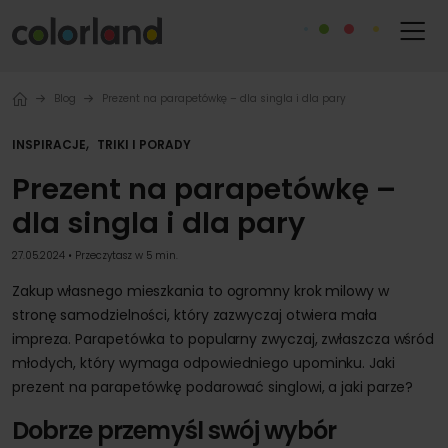
Blog
Prezent na parapetówkę – dla singla i dla pary
,
INSPIRACJE
TRIKI I PORADY
Prezent na parapetówkę –
dla singla i dla pary
27.05.2024 • Przeczytasz w 5 min.
Zakup własnego mieszkania to ogromny krok milowy w
stronę samodzielności, który zazwyczaj otwiera mała
impreza. Parapetówka to popularny zwyczaj, zwłaszcza wśród
młodych, który wymaga odpowiedniego upominku. Jaki
prezent na parapetówkę podarować singlowi, a jaki parze?
Dobrze przemyśl swój wybór