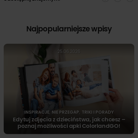
Najpopularniejsze wpisy
25.06.2026
INSPIRACJE
NIE PRZEGAP
TRIKI I PORADY
,
,
Edytuj zdjęcia z dzieciństwa, jak chcesz –
poznaj możliwości apki ColorlandGO!