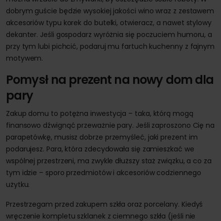
dobrym guście będzie wysokiej jakości wino wraz z zestawem
akcesoriów typu korek do butelki, otwieracz, a nawet stylowy
dekanter. Jeśli gospodarz wyróżnia się poczuciem humoru, a
przy tym lubi pichcić, podaruj mu fartuch kuchenny z fajnym
motywem.
Pomysł na prezent na nowy dom dla
pary
Zakup domu to potężna inwestycja – taka, którą mogą
finansowo dźwignąć przeważnie pary. Jeśli zaproszono Cię na
parapetówkę, musisz dobrze przemyśleć, jaki prezent im
podarujesz. Para, która zdecydowała się zamieszkać we
wspólnej przestrzeni, ma zwykle dłuższy staż związku, a co za
tym idzie – sporo przedmiotów i akcesoriów codziennego
użytku.
Przestrzegam przed zakupem szkła oraz porcelany. Kiedyś
wręczenie kompletu szklanek z ciemnego szkła (jeśli nie