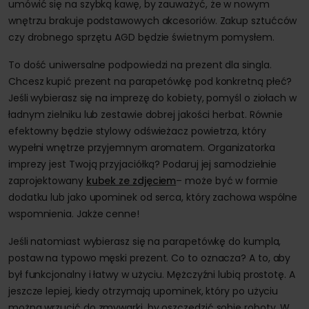
umówić się na szybką kawę, by zauważyć, że w nowym
wnętrzu brakuje podstawowych akcesoriów. Zakup sztućców
czy drobnego sprzętu AGD będzie świetnym pomysłem.
To dość uniwersalne podpowiedzi na prezent dla singla.
Chcesz kupić prezent na parapetówkę pod konkretną płeć?
Jeśli wybierasz się na imprezę do kobiety, pomyśl o ziołach w
ładnym zielniku lub zestawie dobrej jakości herbat. Równie
efektowny będzie stylowy odświeżacz powietrza, który
wypełni wnętrze przyjemnym aromatem. Organizatorka
imprezy jest Twoją przyjaciółką? Podaruj jej samodzielnie
zaprojektowany
kubek ze zdjęciem
– może być w formie
dodatku lub jako upominek od serca, który zachowa wspólne
wspomnienia. Jakże cenne!
Jeśli natomiast wybierasz się na parapetówkę do kumpla,
postaw na typowo męski prezent. Co to oznacza? A to, aby
był funkcjonalny i łatwy w użyciu. Mężczyźni lubią prostotę. A
jeszcze lepiej, kiedy otrzymają upominek, który po użyciu
można wrzucić do zmywarki, by oszczędzić sobie roboty. W