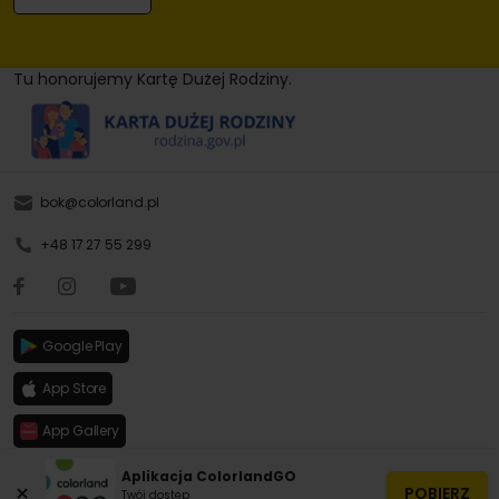
Tu honorujemy Kartę Dużej Rodziny.
bok@colorland.pl
+48 17 27 55 299
Google Play
App Store
App Gallery
Aplikacja ColorlandGO
×
POBIERZ
Twój dostęp