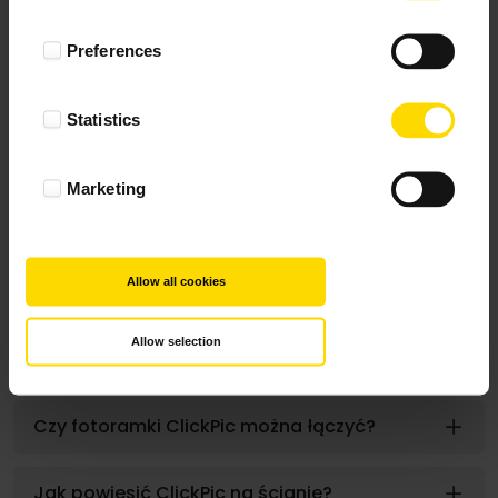
Co to jest fotoramka ClickPic?
Preferences
Jak zrobić galerię ścienną?
Statistics
Jakie wymiary ma ClickPic?
Marketing
Ile kosztuje ClickPic?
Allow all cookies
Jakie kolory ramek ClickPic są dostępne?
Allow selection
Jaki jest czas realizacji fotoramki ClickPic?
Czy fotoramki ClickPic można łączyć?
Jak powiesić ClickPic na ścianie?