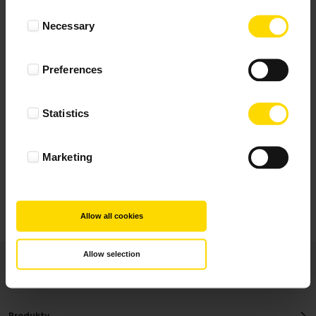
Wynik podany jest na podstawie 117 opinii.
Consent
Necessary
Selection
+ Dodaj opinie
Preferences
Zobacz wszystkie
Statistics
Wszystkie opinie pochodzą od Klientów, którzy
dokonali zakupu fotoprezentu.
Najbardziej pomocne oceny, które doradzą Ci
Marketing
najlepiej prezentuję powyżej.
Allow all cookies
Allow selection
Produkty