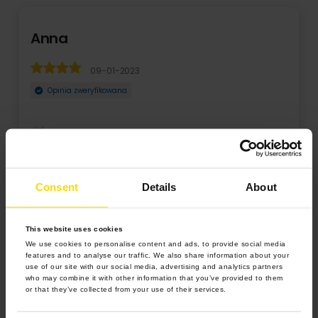
Anna
09-01-2023
Opinia zweryfikowana
Wszystko super szkoda że kartki w kalendarzu od maja
wyglądają jakby były zgięte i dopiero nadrukowa ...
Consent
Details
About
Rozwiń
This website uses cookies
We use cookies to personalise content and ads, to provide social media
features and to analyse our traffic. We also share information about your
use of our site with our social media, advertising and analytics partners
who may combine it with other information that you’ve provided to them
or that they’ve collected from your use of their services.
4.9 z 5.0