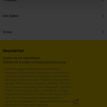
Dla Ciebie
O nas
Newsletter
Zapisz się do newslettera!
Odbierz 20 zł zniżki na fotoksiążki klasyczne.
Wyrażam zgodę na otrzymywanie informacji
handlowych (newsletter) związanych z produktami i
usługami marki Colorland, na podany w formularzu
adres poczty elektronicznej. **Zgoda ta jest udzielana
na rzecz: MPP sp. z o.o. z siedzibą w Zaczerniu 190, 36-
062 Zaczernie oraz podmiotów z
Grupy MPP
, zgodnie z
Ustawą z dnia 18 lipca 2002 r. o świadczeniu usług
drogą elektroniczną (Dz. U. z 2002 r., Nr 144, poz. 1204 z
późn. zm.). **Informacje handlowe (newsletter)
wysyłane są nieodpłatnie. **Zgoda jest dobrowolna i
może być w każdej chwili wycofana.